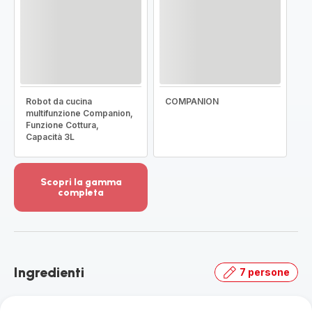
Robot da cucina
COMPANION
multifunzione Companion,
Funzione Cottura,
Capacità 3L
Scopri la gamma
completa
Visualizza
più
dettagli
-
Scopri
Ingredienti
7 persone
la
gamma
completa