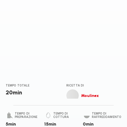
stelle
(media)
TEMPO TOTALE
RICETTA DI
20min
Moulinex
TEMPO DI
TEMPO DI
TEMPO DI
PREPARAZIONE
COTTURA
RAFFREDDAMENTO
5min
15min
0min