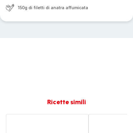
150g di filetti di anatra affumicata
Ricette simili
Verrine
Verrine
di
di
pesche
gamberi