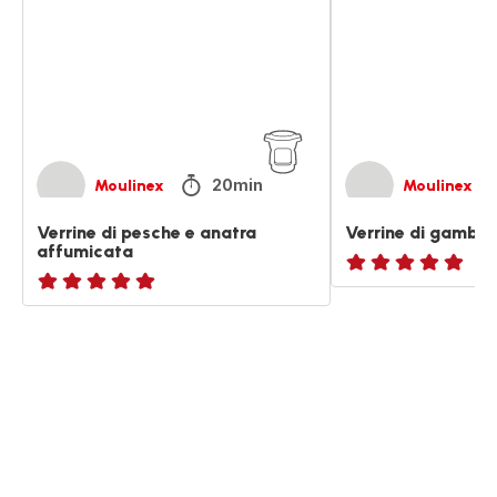
e
e
anatra
avocado
affumicata
20min
Moulinex
Moulinex
Verrine di pesche e anatra
Verrine di gamber
affumicata
ratings.NaN
Recensione
di
cinque
stelle
(media)