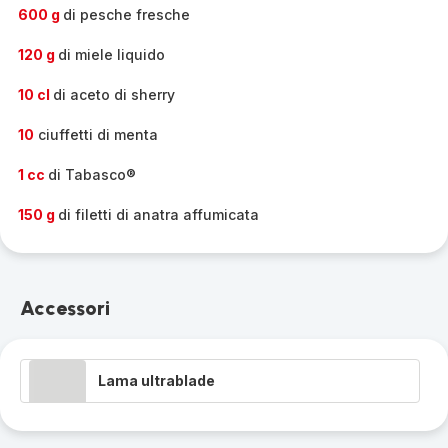
-
600 g
di pesche fresche
120 g
di miele liquido
10 cl
di aceto di sherry
10
ciuffetti di menta
1 cc
di Tabasco®
150 g
di filetti di anatra affumicata
Accessori
Lama ultrablade