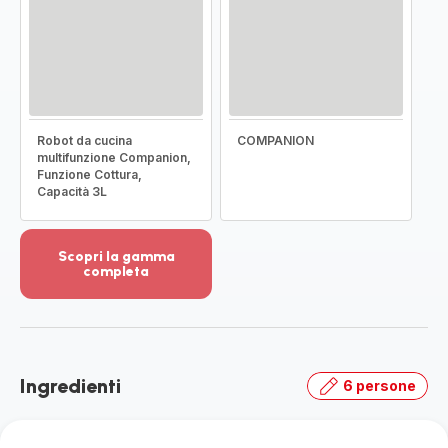
Robot da cucina
COMPANION
multifunzione Companion,
Funzione Cottura,
Capacità 3L
Scopri la gamma
completa
Visualizza
più
dettagli
-
Scopri
Ingredienti
6 persone
la
gamma
completa
-