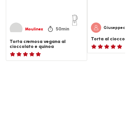
Giuseppechs
50min
Moulinex
Torta al cioccola
Torta cremosa vegana al
cioccolato e quinoa
ratings.NaN
ratings.NaN