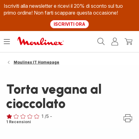
Iscriviti alla newsletter e ricevi il 20% di sconto sul tuo
primo ordine! Non farti scappare questa occasione!
ISCRIVITI ORA
Homepage
Apri
Il
Il
Moulinex
il
mio
mio
menù
account
carrel
Moulinex IT Homepage
Torta vegana al
cioccolato
1
/5
-
Recensione
1 Recensioni
di
una