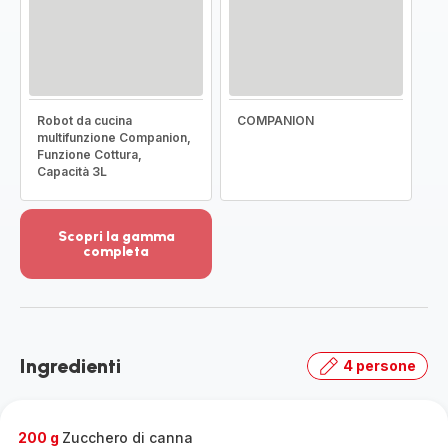
Robot da cucina
COMPANION
multifunzione Companion,
Funzione Cottura,
Capacità 3L
Scopri la gamma
completa
Visualizza
più
dettagli
-
Scopri
Ingredienti
4 persone
la
gamma
completa
-
200 g
Zucchero di canna