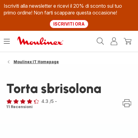
Iscriviti alla newsletter e ricevi il 20% di sconto sul tuo
primo ordine! Non farti scappare questa occasione!
ISCRIVITI ORA
Homepage
Apri
Il
Il
Moulinex
il
mio
mio
menù
account
carrel
Moulinex IT Homepage
Torta sbrisolona
4.3
/5
-
ratings.4.3
11 Recensioni