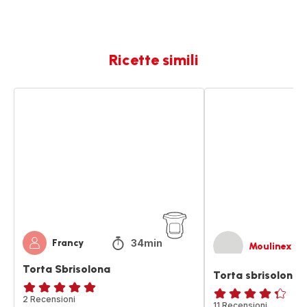
Ricette simili
Torta
Torta
Sbrisolona
sbrisolona
34min
Francy
Moulinex
Torta Sbrisolona
Torta sbrisolona
Recensione
2 Recensioni
ratings.4.3
11 Recensioni