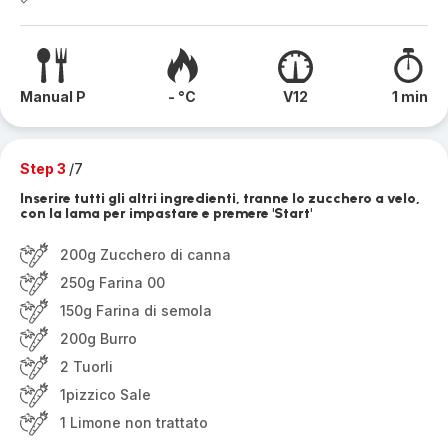
Manual P
- °C
V12
1 min
Step 3
/7
Inserire tutti gli altri ingredienti, tranne lo zucchero a velo,
con la lama per impastare e premere 'Start'
200g Zucchero di canna
250g Farina 00
150g Farina di semola
200g Burro
2 Tuorli
1pizzico Sale
1 Limone non trattato