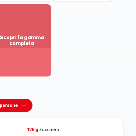
Scopri la gamma
completa
sualizza
ù
ttagli
opri
amma
mpleta
 persone
ovi
Aggiungi
un
one
persone
125 g
Zucchero