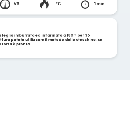
V6
- °C
1 min
 teglia imburrata ed infarinata a 180 ° per 35
ottura potete utilizzare il metodo dello stecchino, se
a torta è pronta.