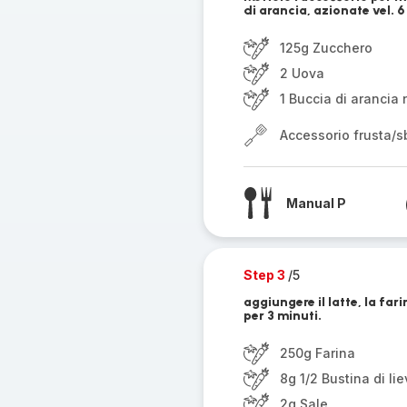
di arancia, azionate vel. 6
125g Zucchero
2 Uova
1 Buccia di arancia 
Accessorio frusta/sb
Manual P
Step 3
/5
aggiungere il latte, la farin
per 3 minuti.
250g Farina
8g 1/2 Bustina di lie
2g Sale