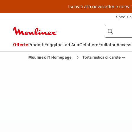
Iscriviti alla newsletter e ric
Spedizio
Cosa
stai
Homepage
cercando?
Moulinex
Offerte
Prodotti
Friggitrici ad Aria
Gelatiere
Frullatori
Access
Moulinex IT Homepage
Torta rustica di carote 🥕