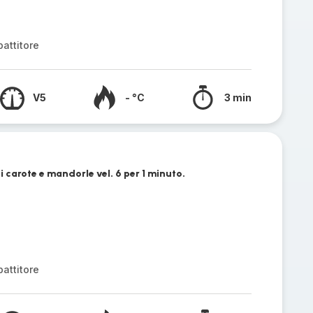
attitore
V5
- °C
3 min
 carote e mandorle vel. 6 per 1 minuto.
attitore