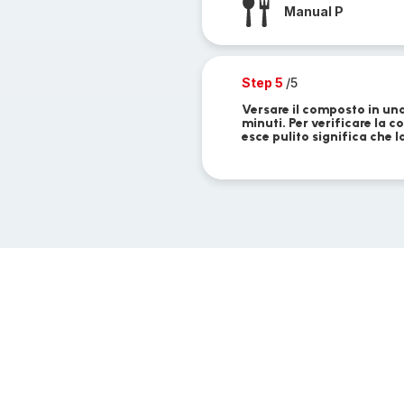
Manual P
Step 5
/5
Versare il composto in una
minuti. Per verificare la c
esce pulito significa che l