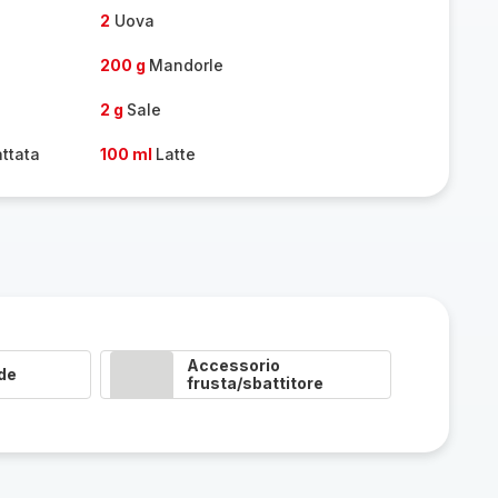
2
Uova
200 g
Mandorle
2 g
Sale
attata
100 ml
Latte
Accessorio
de
frusta/sbattitore