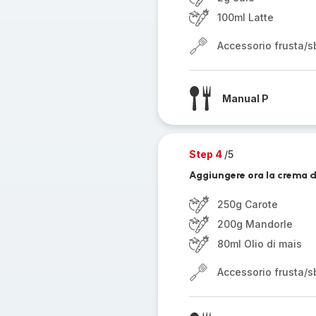
100ml Latte
Accessorio frusta/sb
Manual P
Step 4
/5
Aggiungere ora la crema di
250g Carote
200g Mandorle
80ml Olio di mais
Accessorio frusta/sb