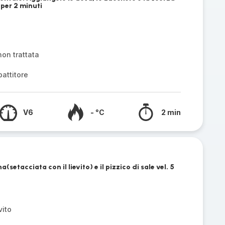
 per 2 minuti
non trattata
attitore
V6
- °C
2 min
a(setacciata con il lievito) e il pizzico di sale vel. 5
vito