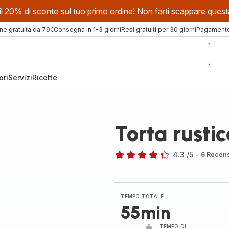
evi il 20% di sconto sul tuo primo ordine! Non farti scappare que
ne gratuita da 79€
Consegna in 1-3 giorni
Resi gratuiti per 30 giorni
Pagamento 
ori
Servizi
Ricette
Torta rustic
4.3
/5
-
6 Recens
ratings.4.3
TEMPO TOTALE
55min
TEMPO DI