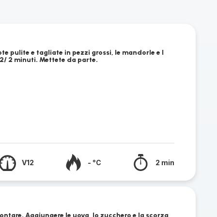
te pulite e tagliate in pezzi grossi, le mandorle e l
12/ 2 minuti. Mettete da parte.
V12
- °C
2 min
ontare. Aggiungere le uova, lo zucchero e la scorza