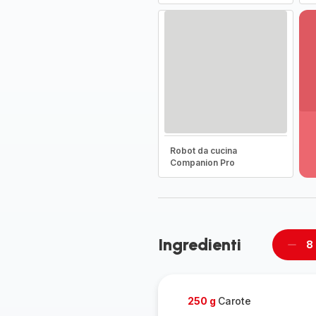
Vi
pi
de
Robot da cucina
-
Companion Pro
Sc
la
g
co
-
Ingredienti
8
Rimu
un
pers
250 g
Carote