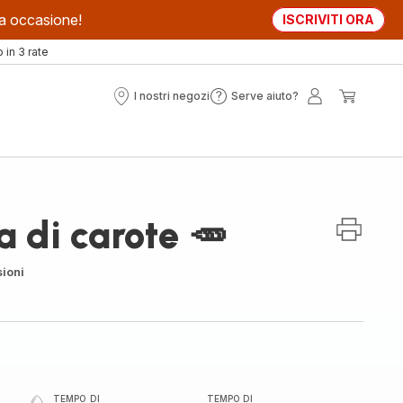
sta occasione!
ISCRIVITI ORA
in 3 rate
I nostri negozi
Serve aiuto?
I
Serve
Il
Il
nostri
aiuto?
mio
mio
negozi
account
carrell
a di carote 🥕
ioni
TEMPO DI
TEMPO DI