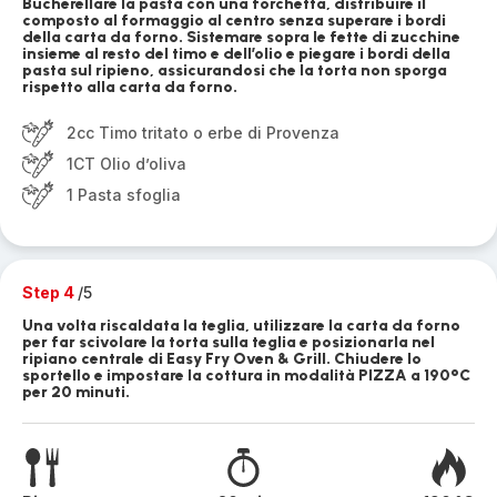
Bucherellare la pasta con una forchetta, distribuire il
composto al formaggio al centro senza superare i bordi
della carta da forno. Sistemare sopra le fette di zucchine
insieme al resto del timo e dell’olio e piegare i bordi della
pasta sul ripieno, assicurandosi che la torta non sporga
rispetto alla carta da forno.
2cc Timo tritato o erbe di Provenza
1CT Olio d’oliva
1 Pasta sfoglia
Step 4
/5
Una volta riscaldata la teglia, utilizzare la carta da forno
per far scivolare la torta sulla teglia e posizionarla nel
ripiano centrale di Easy Fry Oven & Grill. Chiudere lo
sportello e impostare la cottura in modalità PIZZA a 190°C
per 20 minuti.