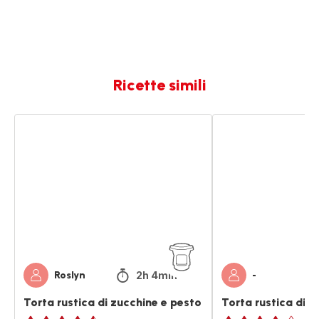
Ricette simili
Torta
Torta
rustica
rustica
di
di
zucchine
carote
e
🥕
pesto
2h 4min
Roslyn
-
Torta rustica di zucchine e pesto
Torta rustica di c