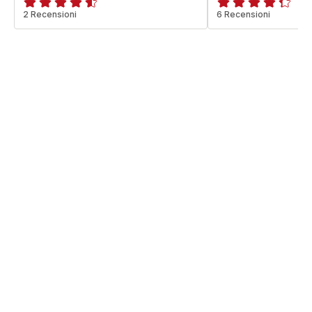
ratings.4.5
2 Recensioni
ratings.4.3
6 Recensioni