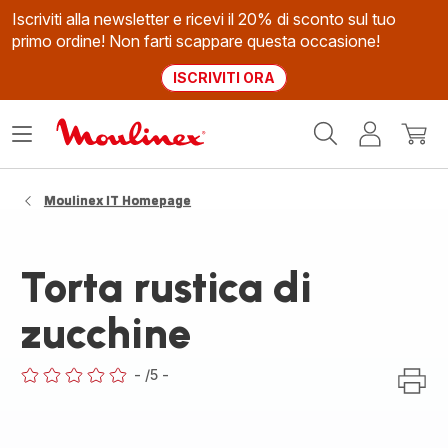
Iscriviti alla newsletter e ricevi il 20% di sconto sul tuo
primo ordine! Non farti scappare questa occasione!
ISCRIVITI ORA
Homepage
Apri
Il
Il
Moulinex
il
mio
mio
menù
account
carrel
Moulinex IT Homepage
Torta rustica di
zucchine
-
/5
-
ratings.0