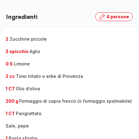
Ingredienti
4 persone
2
Zucchine piccole
3 spicchio
Aglio
0.5
Limone
2 cc
Timo tritato o erbe di Provenza
1 CT
Olio d’oliva
200 g
Formaggio di capra fresco (o formaggio spalmabile)
1 CT
Pangrattato
Sale, pepe
1
Pasta sfoglia