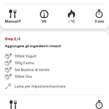
Manual P
V6
- °C
3 min
Step 2
/4
Aggiungere gli ingredienti rimasti
100ml Yogurt
150g Farina
1ml Bustina di lievito
100ml Olio
Lama per impastare/macinare