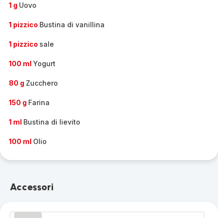
-
1 g
Uovo
1 pizzico
Bustina di vanillina
1 pizzico
sale
100 ml
Yogurt
80 g
Zucchero
150 g
Farina
1 ml
Bustina di lievito
100 ml
Olio
Accessori