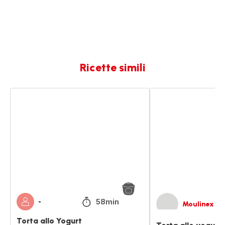
Ricette simili
Torta
Torta
allo
allo
Yogurt
yogurt
58min
-
Moulinex
Torta allo Yogurt