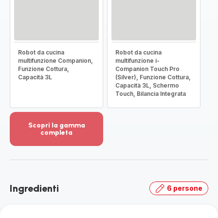
Robot da cucina
Robot da cucina
multifunzione Companion,
multifunzione i-
Funzione Cottura,
Companion Touch Pro
Capacità 3L
(Silver), Funzione Cottura,
Capacità 3L, Schermo
Touch, Bilancia Integrata
Scopri la gamma
completa
Visualizza
più
dettagli
-
Scopri
Ingredienti
6 persone
la
gamma
completa