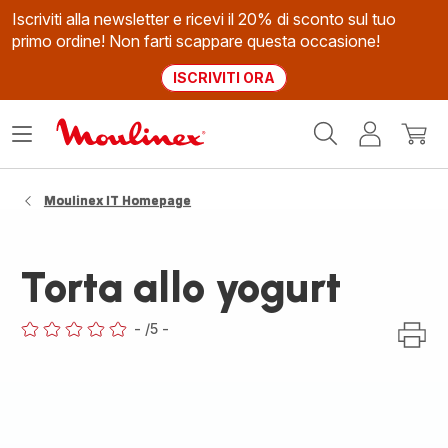
Iscriviti alla newsletter e ricevi il 20% di sconto sul tuo
primo ordine! Non farti scappare questa occasione!
ISCRIVITI ORA
Homepage
Apri
Il
Il
Moulinex
il
mio
mio
menù
account
carrel
Moulinex IT Homepage
Torta allo yogurt
-
/5
-
ratings.0