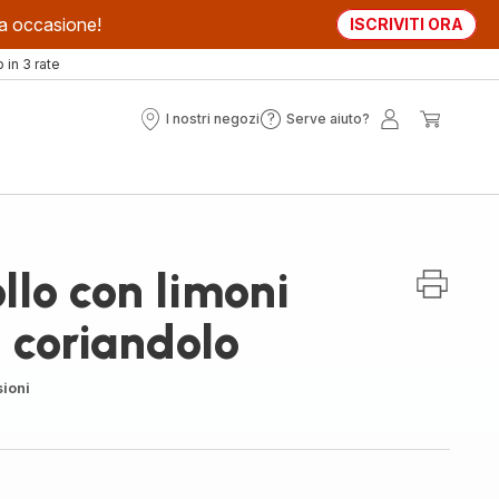
sta occasione!
ISCRIVITI ORA
in 3 rate
I nostri negozi
Serve aiuto?
I
Serve
Il
Il
nostri
aiuto?
mio
mio
negozi
account
carrell
llo con limoni
e coriandolo
ioni