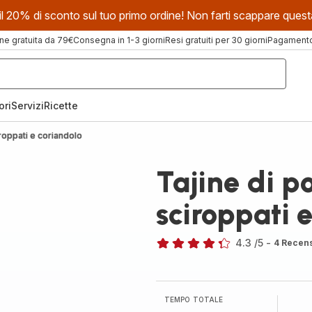
evi il 20% di sconto sul tuo primo ordine! Non farti scappare que
ne gratuita da 79€
Consegna in 1-3 giorni
Resi gratuiti per 30 giorni
Pagamento 
ori
Servizi
Ricette
iroppati e coriandolo
Tajine di po
sciroppati 
4.3
/5
-
4 Recens
ratings.4.3
TEMPO TOTALE