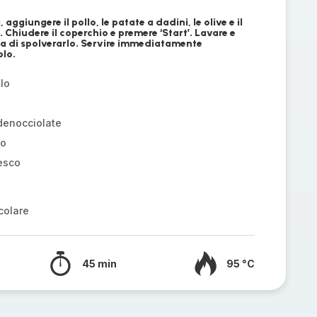
ggiungere il pollo, le patate a dadini, le olive e il
. Chiudere il coperchio e premere ‘Start’. Lavare e
ima di spolverarlo. Servire immediatamente
olo.
lo
 denocciolate
lo
resco
colare
45 min
95 °C