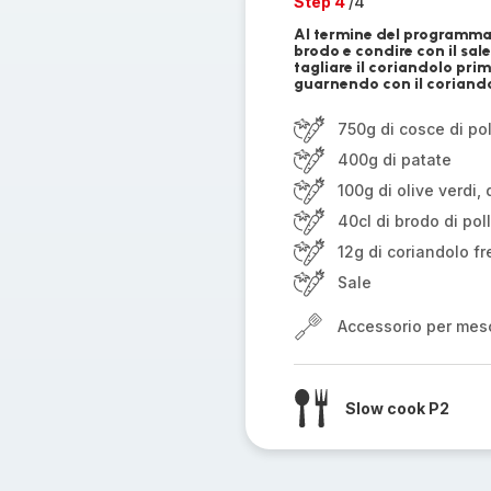
Step 4
/4
Al termine del programma, a
brodo e condire con il sale
tagliare il coriandolo pr
guarnendo con il coriand
750g di cosce di pol
400g di patate
100g di olive verdi,
40cl di brodo di pol
12g di coriandolo f
Sale
Accessorio per mes
Slow cook P2