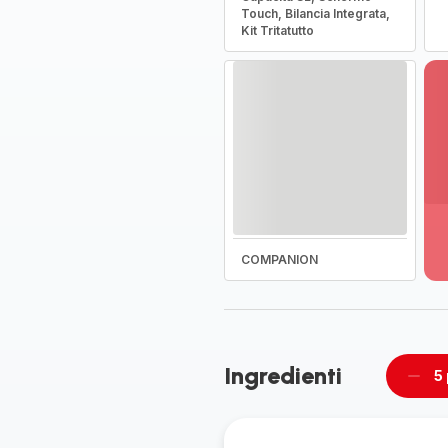
Touch, Bilancia Integrata,
Kit Tritatutto
Vi
pi
de
-
COMPANION
Sc
la
g
co
-
Ingredienti
5
Rimu
un
pers