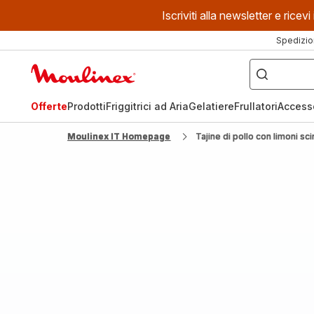
Iscriviti alla newsletter e ric
Spedizio
Cosa
stai
Homepage
cercando?
Moulinex
Offerte
Prodotti
Friggitrici ad Aria
Gelatiere
Frullatori
Access
Moulinex IT Homepage
Tajine di pollo con limoni sc