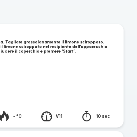
olla. Tagliare grossolanamente il limone sciroppato.
 e il limone sciroppato nel recipiente dell’apparecchio
iudere il coperchio e premere ‘Start’.
- °C
V11
10 sec