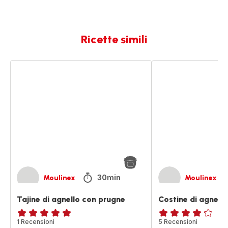
Ricette simili
Tajine
Costine
di
di
agnello
agnello
con
prugne
30min
Moulinex
Moulinex
Tajine di agnello con prugne
Costine di agnello
Recensione
1 Recensioni
ratings.4.2
5 Recensioni