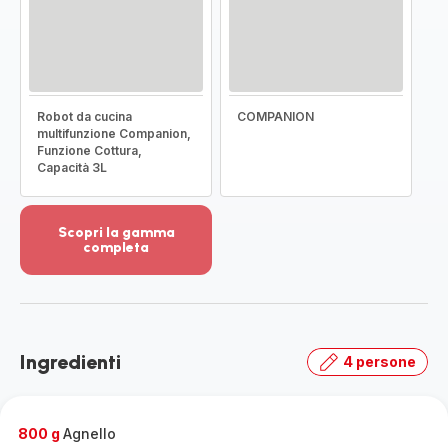
Robot da cucina
COMPANION
multifunzione Companion,
Funzione Cottura,
Capacità 3L
Scopri la gamma
completa
Visualizza
più
dettagli
-
Scopri
Ingredienti
4 persone
la
gamma
completa
-
800 g
Agnello