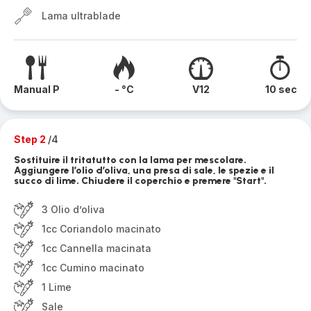
Lama ultrablade
Manual P
- °C
V12
10 sec
Step 2
/4
Sostituire il tritatutto con la lama per mescolare.
Aggiungere l’olio d’oliva, una presa di sale, le spezie e il
succo di lime. Chiudere il coperchio e premere "Start".
3 Olio d’oliva
1cc Coriandolo macinato
1cc Cannella macinata
1cc Cumino macinato
1 Lime
Sale