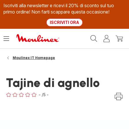
Iscriviti alla newsletter e ricevi il 20% di sconto sul tuo
primo ordine! Non farti scappare questa occasione!
ISCRIVITI ORA
Homepage
Apri
Il
Il
Moulinex
il
mio
mio
menù
account
carrel
Moulinex IT Homepage
Tajine di agnello
-
/5
-
ratings.0