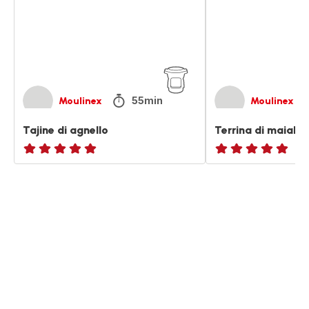
prugne
55min
Moulinex
Moulinex
Tajine di agnello
Terrina di maiale
ratings.NaN
ratings.NaN