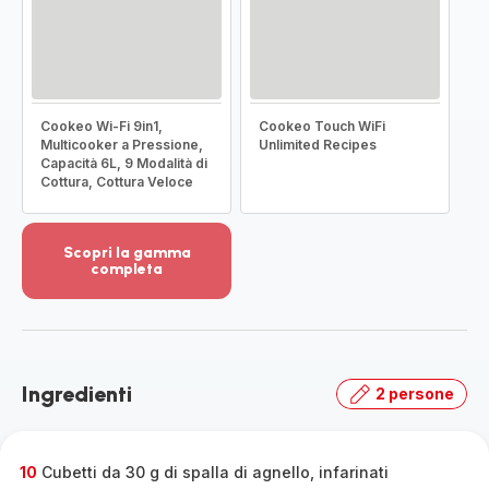
Cookeo Wi-Fi 9in1,
Cookeo Touch WiFi
Multicooker a Pressione,
Unlimited Recipes
Capacità 6L, 9 Modalità di
Cottura, Cottura Veloce
Scopri la gamma
completa
Visualizza
più
dettagli
-
Scopri
Ingredienti
2 persone
la
gamma
completa
-
10
Cubetti da 30 g di spalla di agnello, infarinati