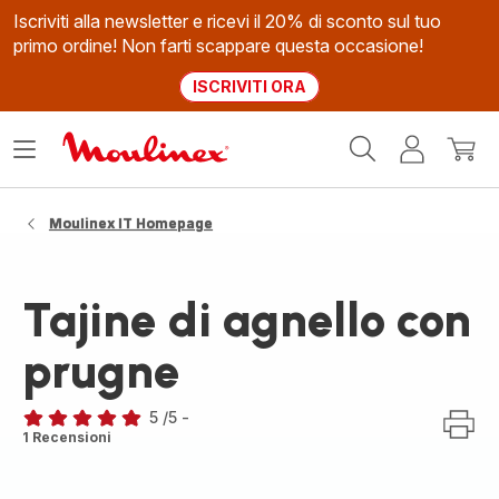
Iscriviti alla newsletter e ricevi il 20% di sconto sul tuo
primo ordine! Non farti scappare questa occasione!
ISCRIVITI ORA
Homepage
Apri
Il
Il
Moulinex
il
mio
mio
menù
account
carrel
Moulinex IT Homepage
Tajine di agnello con
prugne
5
/5
-
Recensione
1 Recensioni
di
cinque