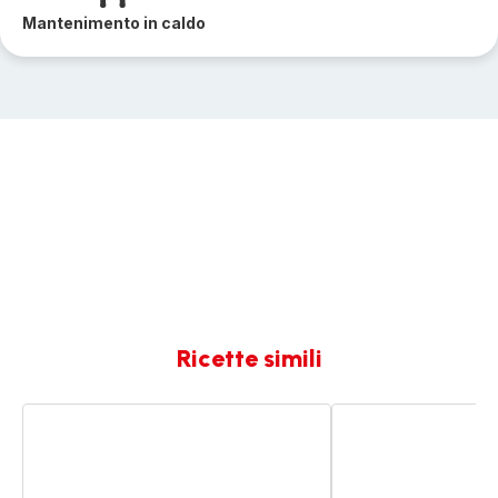
Mantenimento in caldo
Ricette simili
Tajine
Terrina
di
di
agnello
maiale
con