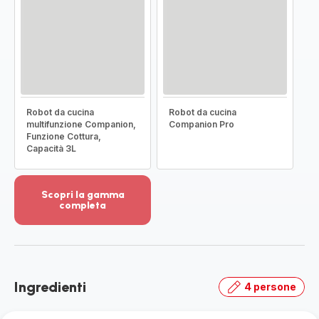
Robot da cucina
Robot da cucina
multifunzione Companion,
Companion Pro
Funzione Cottura,
Capacità 3L
Scopri la gamma
completa
Visualizza
più
dettagli
-
Scopri
Ingredienti
4 persone
la
gamma
completa