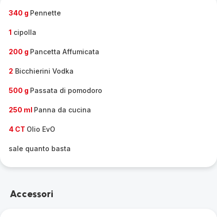
-
340 g
Pennette
1
cipolla
200 g
Pancetta Affumicata
2
Bicchierini Vodka
500 g
Passata di pomodoro
250 ml
Panna da cucina
4 CT
Olio EvO
sale quanto basta
Accessori