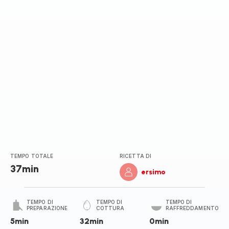
stelle
(media)
TEMPO TOTALE
RICETTA DI
37min
ersimo
TEMPO DI
TEMPO DI
TEMPO DI
PREPARAZIONE
COTTURA
RAFFREDDAMENTO
5min
32min
0min