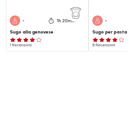
1h 20min
-
-
Sugo alla genovese
Sugo per pasta a
Recensione
1 Recensioni
ratings.4.1
8 Recensioni
di
quattro
stelle
(media)