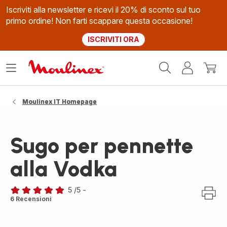
Iscriviti alla newsletter e ricevi il 20% di sconto sul tuo
primo ordine! Non farti scappare questa occasione!
ISCRIVITI ORA
Homepage
Apri
Il
Il
Moulinex
il
mio
mio
menù
account
carrel
Moulinex IT Homepage
Sugo per pennette
alla Vodka
5
/5
-
Recensione
6 Recensioni
di
cinque