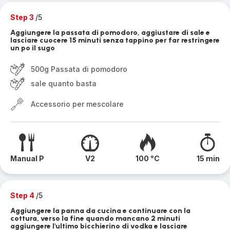
Step 3
/5
Aggiungere la passata di pomodoro, aggiustare di sale e
lasciare cuocere 15 minuti senza tappino per far restringere
un po il sugo
500g Passata di pomodoro
sale quanto basta
Accessorio per mescolare
Manual P
V2
100 °C
15 min
Step 4
/5
Aggiungere la panna da cucina e continuare con la
cottura, verso la fine quando mancano 2 minuti
aggiungere l'ultimo bicchierino di vodka e lasciare