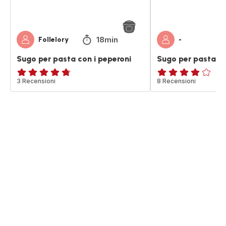
18min
Follelory
-
Sugo per pasta con i peperoni
Sugo per pasta a
ratings.4.7
3 Recensioni
ratings.4.1
8 Recensioni