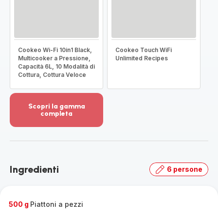
Cookeo Wi-Fi 10in1 Black,
Cookeo Touch WiFi
Multicooker a Pressione,
Unlimited Recipes
Capacità 6L, 10 Modalità di
Cottura, Cottura Veloce
Scopri la gamma
completa
Visualizza
più
dettagli
-
Scopri
Ingredienti
6 persone
la
gamma
completa
-
500 g
Piattoni a pezzi