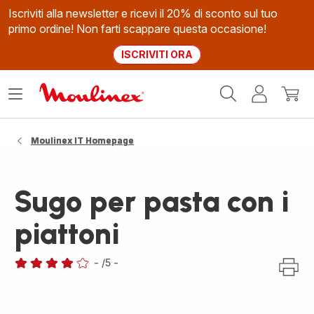
Iscriviti alla newsletter e ricevi il 20% di sconto sul tuo
primo ordine! Non farti scappare questa occasione!
ISCRIVITI ORA
Homepage
Apri
Il
Il
Moulinex
il
mio
mio
menù
account
carrel
Moulinex IT Homepage
Sugo per pasta con i
piattoni
-
/5
-
Recensione
di
quattro