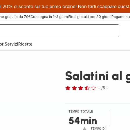
evi il 20% di sconto sul tuo primo ordine! Non farti scappare que
ne gratuita da 79€
Consegna in 1-3 giorni
Resi gratuiti per 30 giorni
Pagamento 
ori
Servizi
Ricette
Salatini al
-
/5
-
ratings.3.5
TEMPO TOTALE
54min
TEMPO DI