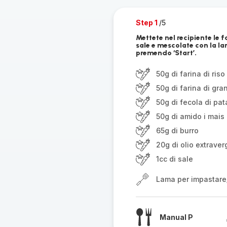
Step 1
/5
Mettete nel recipiente le far
sale e mescolate con la l
premendo ‘Start’.
50g di farina di riso
50g di farina di gr
50g di fecola di pat
50g di amido i mais
65g di burro
20g di olio extraver
1cc di sale
Lama per impastare
Manual P