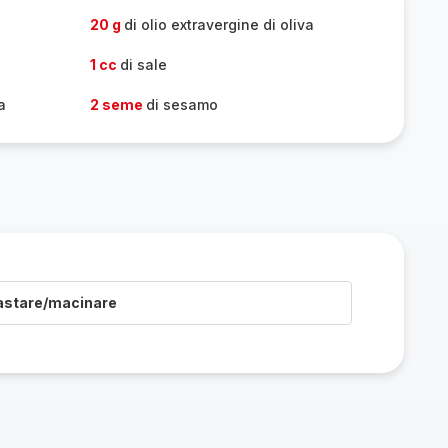
20 g
di olio extravergine di oliva
1 cc
di sale
a
2 seme
di sesamo
astare/macinare