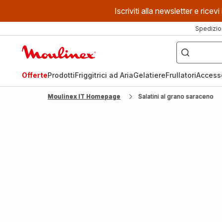
Iscriviti alla newsletter e ric
Spedizio
Cosa
stai
Homepage
cercando?
Moulinex
Offerte
Prodotti
Friggitrici ad Aria
Gelatiere
Frullatori
Access
Moulinex IT Homepage
Salatini al grano saraceno