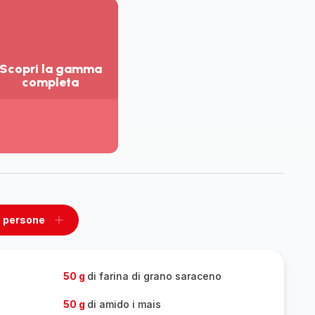
Scopri la gamma
completa
sualizza
ù
ttagli
opri
amma
mpleta
5 persone
ovi
Aggiungi
un
one
persone
50 g
di farina di grano saraceno
50 g
di amido i mais