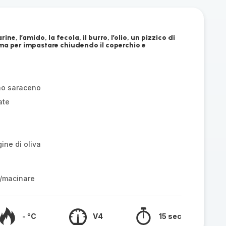
ine, l’amido, la fecola, il burro, l’olio, un pizzico di
ama per impastare chiudendo il coperchio e
ano saraceno
ate
gine di oliva
/macinare
- °C
V4
15 sec