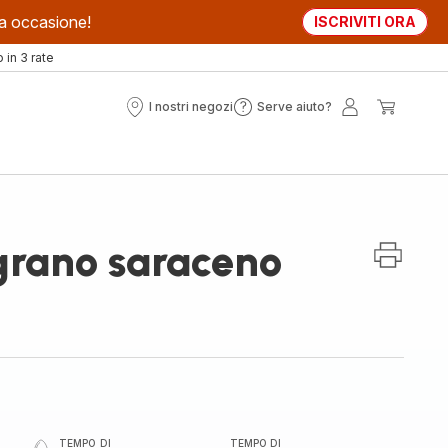
sta occasione!
ISCRIVITI ORA
in 3 rate
I nostri negozi
Serve aiuto?
I
Serve
Il
Il
nostri
aiuto?
mio
mio
negozi
account
carrell
 grano saraceno
TEMPO DI
TEMPO DI