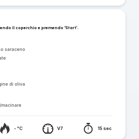
ndo il coperchio e premendo ‘Start’.
ano saraceno
ate
gine di oliva
/macinare
- °C
V7
15 sec