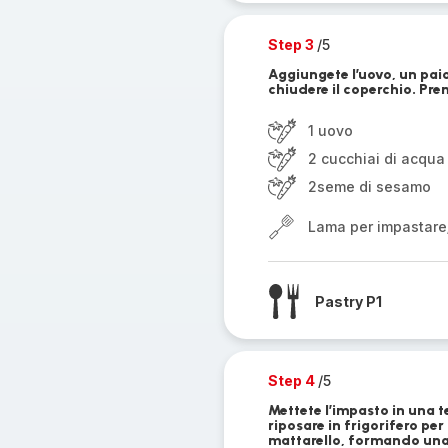
Step 3
/5
Aggiungete l’uovo, un paio
chiudere il coperchio. Prem
1 uovo
2 cucchiai di acqua
2seme di sesamo
Lama per impastare
Pastry P1
Step 4
/5
Mettete l’impasto in una te
riposare in frigorifero per
mattarello, formando una s