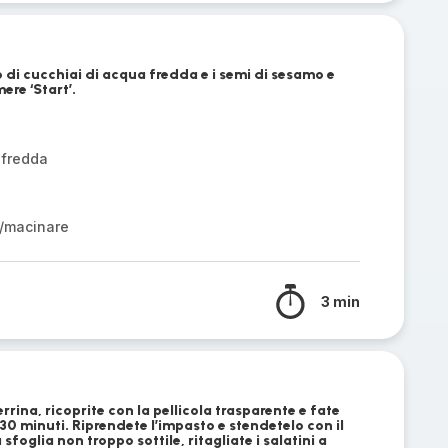
 di cucchiai di acqua fredda e i semi di sesamo e
ere ‘Start’.
 fredda
/macinare
3 min
rrina, ricoprite con la pellicola trasparente e fate
 30 minuti. Riprendete l’impasto e stendetelo con il
foglia non troppo sottile, ritagliate i salatini a