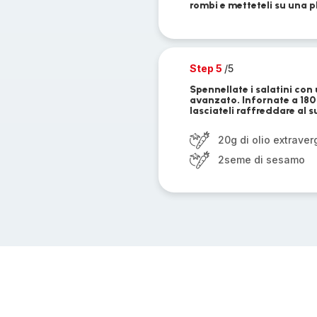
rombi e metteteli su una p
Step 5
/5
Spennellate i salatini con
avanzato. Infornate a 180°
lasciateli raffreddare al s
20g di olio extraver
2seme di sesamo