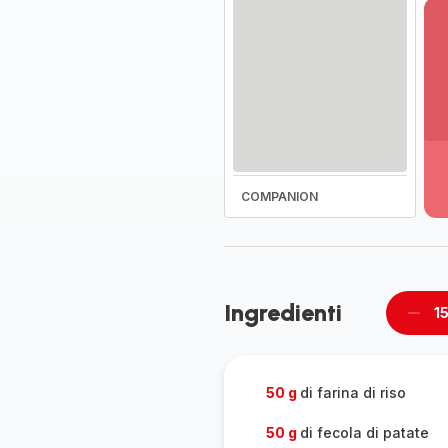
Vi
pi
de
-
COMPANION
Sc
la
g
co
-
Ingredienti
1
Rimu
un
pers
50 g
di farina di riso
50 g
di fecola di patate