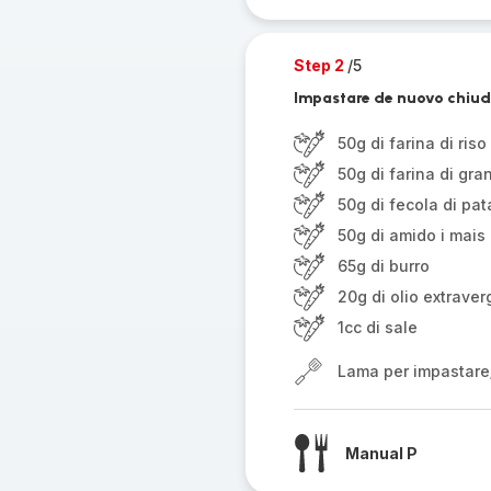
Step 2
/5
Impastare de nuovo chiude
50g di farina di riso
50g di farina di gr
50g di fecola di pat
50g di amido i mais
65g di burro
20g di olio extraver
1cc di sale
Lama per impastare
Manual P