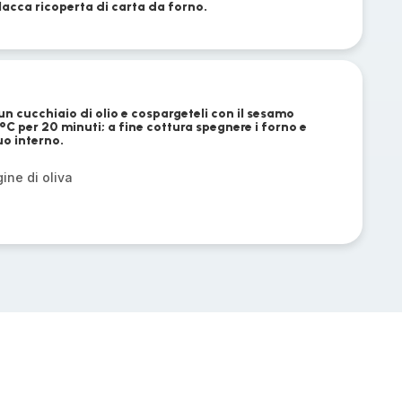
lacca ricoperta di carta da forno.
 un cucchiaio di olio e cospargeteli con il sesamo
C per 20 minuti; a fine cottura spegnere i forno e
uo interno.
gine di oliva