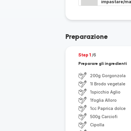
impastare/ma
Preparazione
Step 1
/6
Preparare gli ingredienti
200g Gorgonzola
1l Brodo vegetale
1spicchio Aglio
1foglia Alloro
1cc Paprica dolce
500g Carciofi
Cipolla