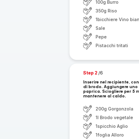
100g Burro
350g Riso
1bicchiere Vino bia
Sale
Pepe
Pistacchi tritati
Step 2
/6
Inserire nel recipiente, c
di brodo. Aggiungere uno s
paprica. Sciogliere per 5 
mantenere al caldo.
200g Gorgonzola
1l Brodo vegetale
1spicchio Aglio
1foglia Alloro