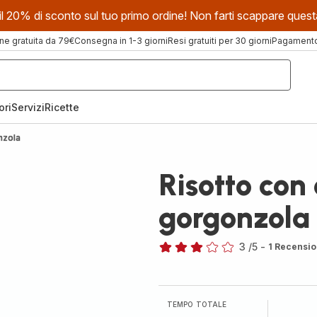
evi il 20% di sconto sul tuo primo ordine! Non farti scappare que
ne gratuita da 79€
Consegna in 1-3 giorni
Resi gratuiti per 30 giorni
Pagamento 
ori
Servizi
Ricette
nzola
Risotto con 
gorgonzola
3
/5
-
1 Recensio
Recensione
di
tre
stelle
TEMPO TOTALE
(media)