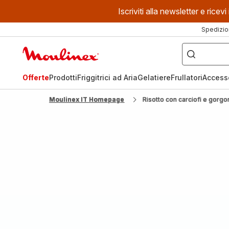
Iscriviti alla newsletter e ric
Spedizio
Cosa
stai
Homepage
cercando?
Moulinex
Offerte
Prodotti
Friggitrici ad Aria
Gelatiere
Frullatori
Access
Moulinex IT Homepage
Risotto con carciofi e gorgo