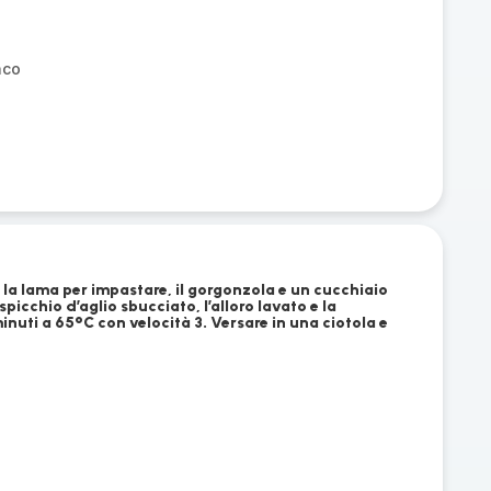
nco
on la lama per impastare, il gorgonzola e un cucchiaio
picchio d’aglio sbucciato, l’alloro lavato e la
minuti a 65°C con velocità 3. Versare in una ciotola e