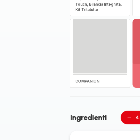
Touch, Bilancia Integrata,
Kit Tritatutto
Vi
pi
de
-
COMPANION
Sc
la
g
co
-
Ingredienti
4
Rimu
un
pers