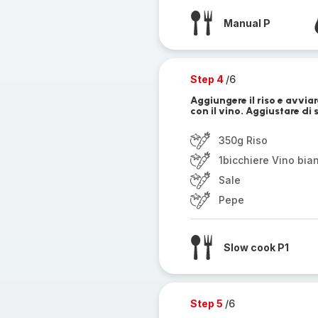
Manual P
Step 4
/6
Aggiungere il riso e avvia
con il vino. Aggiustare di 
350g Riso
1bicchiere Vino bia
Sale
Pepe
Slow cook P1
Step 5
/6