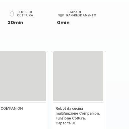
TEMPO DI
TEMPO DI
COTTURA
RAFFREDDAMENTO
30min
0min
I-COMPANION
Robot da cucina
multifunzione Companion,
Funzione Cottura,
Capacità 3L