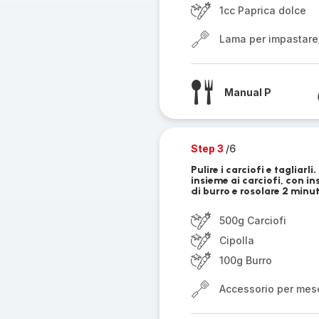
1cc Paprica dolce
Lama per impastare
Manual P
Step 3
/6
Pulire i carciofi e tagliarl
insieme ai carciofi, con i
di burro e rosolare 2 minu
500g Carciofi
Cipolla
100g Burro
Accessorio per mes