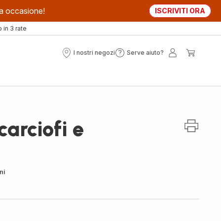
sta occasione!
ISCRIVITI ORA
in 3 rate
I nostri negozi
Serve aiuto?
I
Serve
Il
Il
nostri
aiuto?
mio
mio
negozi
account
carrell
carciofi e
ni