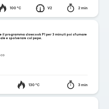
100 °C
V2
2 min
re il programma slowcook P1 per 3 minuti poi sfumare
sale e spolverare col pepe.
nco
130 °C
3 min