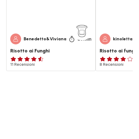
33min
Benedetto&Viviana
kinoletta
Risotto ai Funghi
Risotto ai funghi
ratings.4.5
11 Recensioni
Recensione
8 Recensioni
di
quattro
stelle
(media)