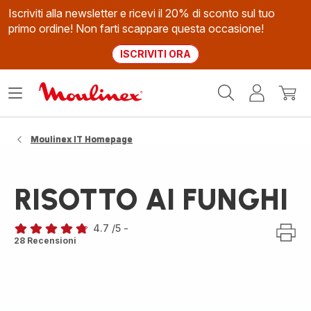
Iscriviti alla newsletter e ricevi il 20% di sconto sul tuo
primo ordine! Non farti scappare questa occasione!
ISCRIVITI ORA
Homepage
Apri
Il
Il
Moulinex
il
mio
mio
menù
account
carrel
Moulinex IT Homepage
RISOTTO AI FUNGHI
4.7
/5
-
ratings.4.7
28 Recensioni