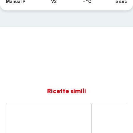
Manual P
V2
- °C
5 sec
Ricette simili
Risotto
Risotto
ai
ai
Funghi
funghi