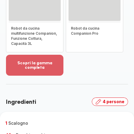
Robot da cucina
Robot da cucina
multifunzione Companion,
Companion Pro
Funzione Cottura,
Capacità 3L
Scopri la gamma
completa
Visualizza
più
dettagli
-
Scopri
Ingredienti
4 persone
la
gamma
completa
-
1
Scalogno