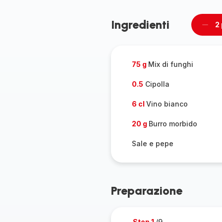
Ingredienti
2
Rimu
un
pers
75 g
Mix di funghi
0.5
Cipolla
6 cl
Vino bianco
20 g
Burro morbido
Sale e pepe
Preparazione
Step 1
/9