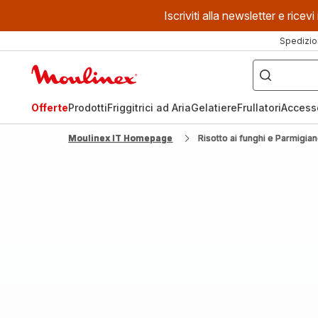
Iscriviti alla newsletter e ric
Spedizio
Cosa
stai
Homepage
cercando?
Moulinex
Offerte
Prodotti
Friggitrici ad Aria
Gelatiere
Frullatori
Access
Moulinex IT Homepage
Risotto ai funghi e Parmigia