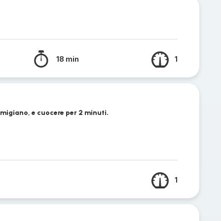
18 min
1
rmigiano, e cuocere per 2 minuti.
1