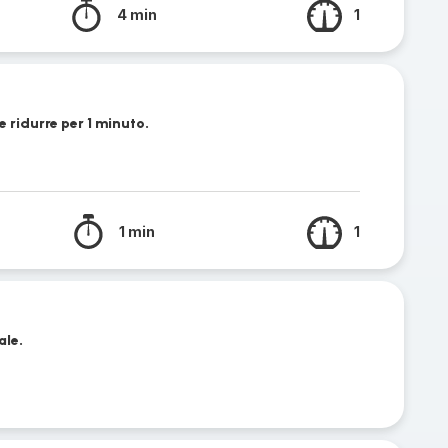
4 min
1
e ridurre per 1 minuto.
1 min
1
ale.
e