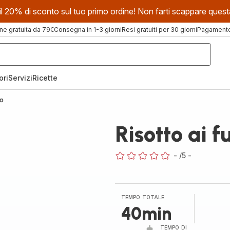
evi il 20% di sconto sul tuo primo ordine! Non farti scappare que
ne gratuita da 79€
Consegna in 1-3 giorni
Resi gratuiti per 30 giorni
Pagamento 
ori
Servizi
Ricette
no
Risotto ai 
-
/5
-
ratings.0
TEMPO TOTALE
40min
TEMPO DI