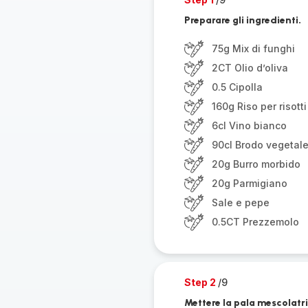
Preparare gli ingredienti.
75g Mix di funghi
2CT Olio d’oliva
0.5 Cipolla
160g Riso per risotti
6cl Vino bianco
90cl Brodo vegetal
20g Burro morbido
20g Parmigiano
Sale e pepe
0.5CT Prezzemolo
Step 2
/9
Mettere la pala mescolatri