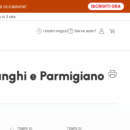
sta occasione!
ISCRIVITI ORA
in 3 rate
I nostri negozi
Serve aiuto?
I
Serve
Il
Il
nostri
aiuto?
mio
mio
negozi
account
carrell
funghi e Parmigiano
TEMPO DI
TEMPO DI