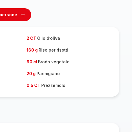
 persone
ovi
Aggiungi
un
one
persone
2 CT
Olio d’oliva
160 g
Riso per risotti
90 cl
Brodo vegetale
20 g
Parmigiano
0.5 CT
Prezzemolo