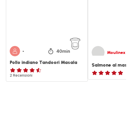
Masala
40min
-
Moulinex
Pollo indiano Tandoori Masala
Salmone al masal
ratings.4.5
2 Recensioni
ratings.NaN