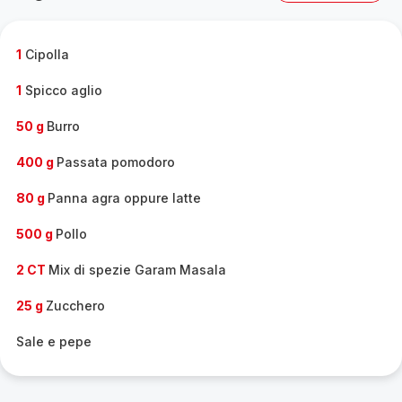
gamma
completa
-
1
Cipolla
1
Spicco aglio
50 g
Burro
400 g
Passata pomodoro
80 g
Panna agra oppure latte
500 g
Pollo
2 CT
Mix di spezie Garam Masala
25 g
Zucchero
Sale e pepe