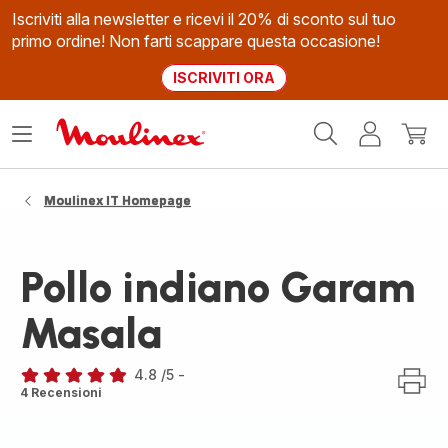
Iscriviti alla newsletter e ricevi il 20% di sconto sul tuo
primo ordine! Non farti scappare questa occasione!
ISCRIVITI ORA
Homepage
Apri
Il
Il
Moulinex
il
mio
mio
menù
account
carrel
Moulinex IT Homepage
Pollo indiano Garam
Masala
4.8
/5
-
ratings.4.8
4 Recensioni