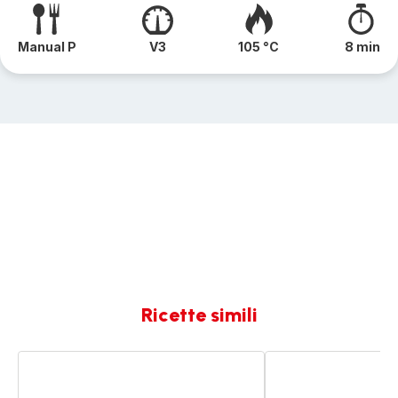
Manual P
V3
105 °C
8 min
Ricette simili
Pollo
Salmone
indiano
al
Tandoori
masala