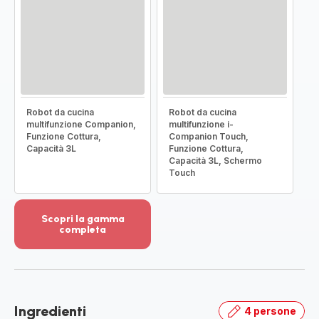
Robot da cucina
Robot da cucina
multifunzione Companion,
multifunzione i-
Funzione Cottura,
Companion Touch,
Capacità 3L
Funzione Cottura,
Capacità 3L, Schermo
Touch
Scopri la gamma
completa
Visualizza
più
dettagli
-
Scopri
Ingredienti
4 persone
la