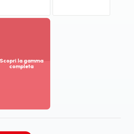
Scopri la gamma
completa
sualizza
ù
ttagli
opri
amma
mpleta