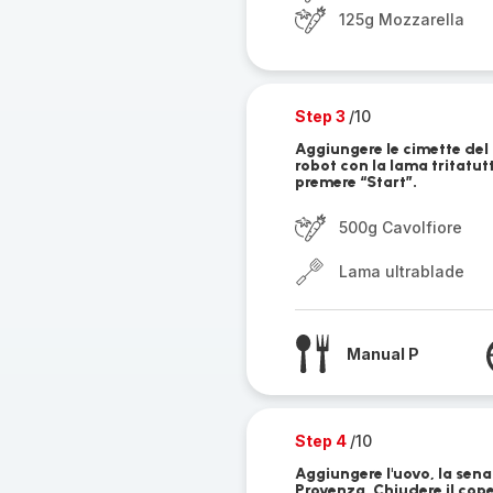
125g Mozzarella
Step 3
/10
Aggiungere le cimette del 
robot con la lama tritatut
premere “Start”.
500g Cavolfiore
Lama ultrablade
Manual P
Step 4
/10
Aggiungere l'uovo, la sena
Provenza. Chiudere il cope