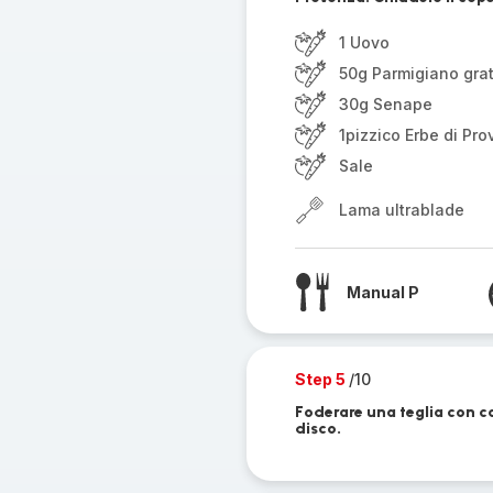
1 Uovo
50g Parmigiano grat
30g Senape
1pizzico Erbe di Pr
Sale
Lama ultrablade
Manual P
Step 5
/10
Foderare una teglia con c
disco.