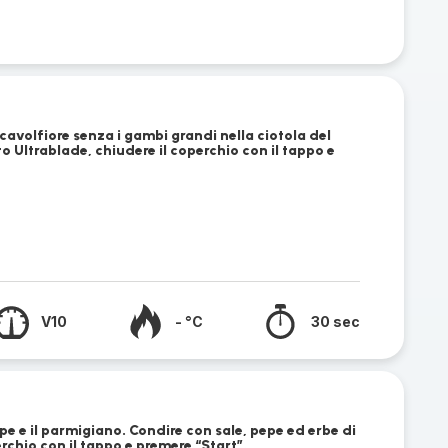
cavolfiore senza i gambi grandi nella ciotola del
to Ultrablade, chiudere il coperchio con il tappo e
V10
- °C
30 sec
pe e il parmigiano. Condire con sale, pepe ed erbe di
rchio con il tappo e premere “Start”.