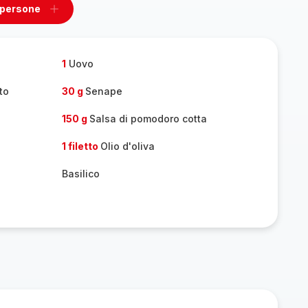
 persone
ovi
Aggiungi
un
one
persone
1
Uovo
to
30 g
Senape
150 g
Salsa di pomodoro cotta
1 filetto
Olio d'oliva
Basilico