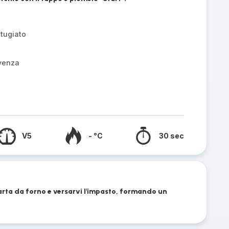
tugiato
ovenza
V5
- °C
30 sec
arta da forno e versarvi l'impasto, formando un