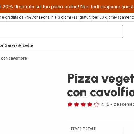
evi il 20% di sconto sul tuo primo ordine! Non farti scappare que
ne gratuita da 79€
Consegna in 1-3 giorni
Resi gratuiti per 30 giorni
Pagamento 
ori
Servizi
Ricette
 con cavolfiore
Pizza veget
con cavolfi
4
/5
-
2 Recensi
Recensione
di
quattro
stelle
TEMPO TOTALE
(media)