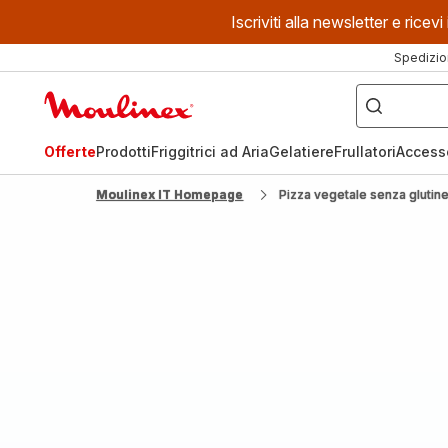
Iscriviti alla newsletter e ric
Spedizio
Cosa
stai
Homepage
cercando?
Moulinex
Offerte
Prodotti
Friggitrici ad Aria
Gelatiere
Frullatori
Access
Moulinex IT Homepage
Pizza vegetale senza glutine