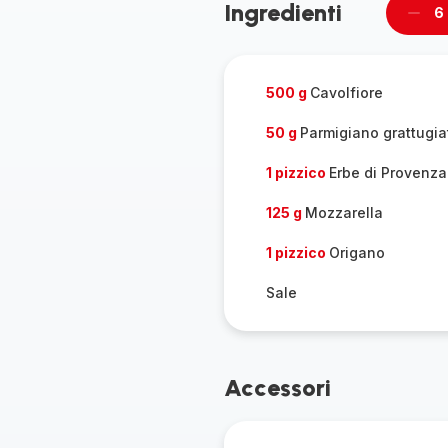
Ingredienti
6
Rimu
un
pers
500 g
Cavolfiore
50 g
Parmigiano grattugia
1 pizzico
Erbe di Provenza
125 g
Mozzarella
1 pizzico
Origano
Sale
Accessori