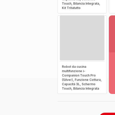
Touch, Bilancia Integrata,
Kit Tritatutto
Vi
Robot da cucina
pi
multifunzione i-
de
Companion Touch Pro
-
(Silver), Funzione Cottura,
Sc
Capacità 3L, Schermo
la
Touch, Bilancia Integrata
g
co
-