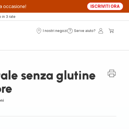
sta occasione!
ISCRIVITI ORA
in 3 rate
I nostri negozi
Serve aiuto?
I
Serve
Il
Il
nostri
aiuto?
mio
mio
negozi
account
carrell
ale senza glutine
ore
oni