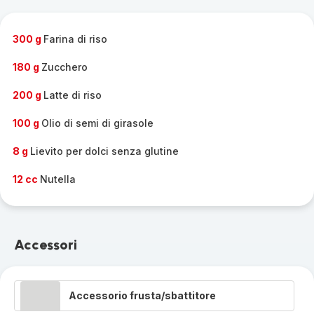
gamma
completa
-
300 g
Farina di riso
180 g
Zucchero
200 g
Latte di riso
100 g
Olio di semi di girasole
8 g
Lievito per dolci senza glutine
12 cc
Nutella
Accessori
Accessorio frusta/sbattitore