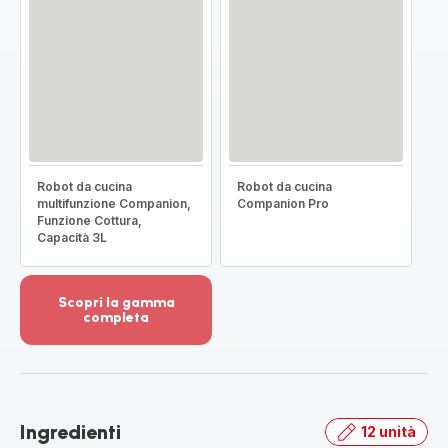
Robot da cucina
Robot da cucina
multifunzione Companion,
Companion Pro
Funzione Cottura,
Capacità 3L
Scopri la gamma
completa
Visualizza
più
dettagli
-
Scopri
Ingredienti
12 unità
la