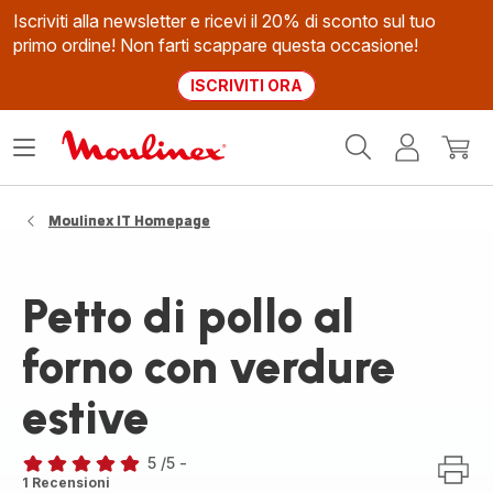
Iscriviti alla newsletter e ricevi il 20% di sconto sul tuo
primo ordine! Non farti scappare questa occasione!
ISCRIVITI ORA
Homepage
Apri
Il
Il
Moulinex
il
mio
mio
menù
account
carrel
Moulinex IT Homepage
Petto di pollo al
forno con verdure
estive
5
/5
-
Recensione
1 Recensioni