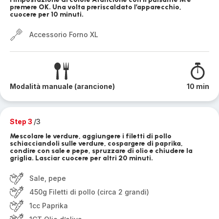
premere OK. Una volta preriscaldato l’apparecchio,
cuocere per 10 minuti.
Accessorio Forno XL
Modalità manuale (arancione)
10 min
Step 3
/3
Mescolare le verdure, aggiungere i filetti di pollo
schiacciandoli sulle verdure, cospargere di paprika,
condire con sale e pepe, spruzzare di olio e chiudere la
griglia. Lasciar cuocere per altri 20 minuti.
Sale, pepe
450g Filetti di pollo (circa 2 grandi)
1cc Paprika