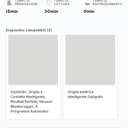
TEMPO DI
TEMPO DI
TEMPO DI
PREPARAZIONE
COTTURA
RAFFREDDAMENTO
15min
30min
0min
Dispositivi compatibili (2)
OptiGrill+, Griglia a
Griglia elettrica
Contatto Intelligente,
intelligente Optigrill+
Risultati Perfetti, Nessun
Monitoraggio, 6
Programmi Automatici