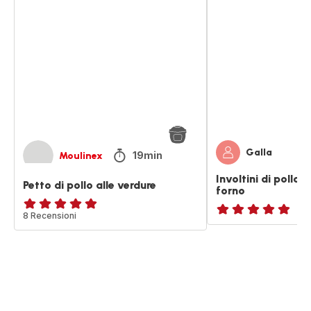
Petto
Involtini
di
di
pollo
pollo
alle
con
verdure
patate
al
forno
Galla
19min
Moulinex
Involtini di pollo 
Petto di pollo alle verdure
forno
ratings.4.9
8 Recensioni
ratings.NaN