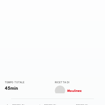
di
cinque
stelle
(media)
TEMPO TOTALE
RICETTA DI
45min
Moulinex