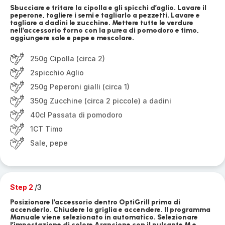
Sbucciare e tritare la cipolla e gli spicchi d’aglio. Lavare il
peperone, togliere i semi e tagliarlo a pezzetti. Lavare e
tagliare a dadini le zucchine. Mettere tutte le verdure
nell’accessorio forno con la purea di pomodoro e timo,
aggiungere sale e pepe e mescolare.
250g Cipolla (circa 2)
2spicchio Aglio
250g Peperoni gialli (circa 1)
350g Zucchine (circa 2 piccole) a dadini
40cl Passata di pomodoro
1CT Timo
Sale, pepe
Step 2
/3
Posizionare l’accessorio dentro OptiGrill prima di
accenderlo. Chiudere la griglia e accendere. Il programma
Manuale viene selezionato in automatico. Selezionare
l’impostazione di colore Arancione con il pulsante M e