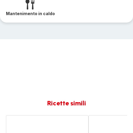
Mantenimento in caldo
Ricette simili
Tortino
Confettura
ricotta
di
e
nettarine