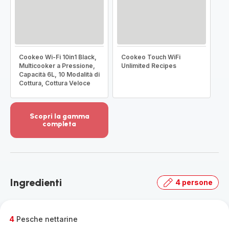
Cookeo Wi-Fi 10in1 Black,
Cookeo Touch WiFi
Multicooker a Pressione,
Unlimited Recipes
Capacità 6L, 10 Modalità di
Cottura, Cottura Veloce
Scopri la gamma
completa
Visualizza
più
dettagli
-
Scopri
Ingredienti
4 persone
la
gamma
completa
-
4
Pesche nettarine