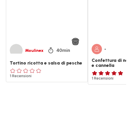
salsa
zenzero
di
e
pesche
cannella
-
40min
Moulinex
Confettura di net
Tortino ricotta e salsa di pesche
e cannella
ratings.0
1 Recensioni
Recensione
1 Recensioni
di
cinque
stelle
(media)