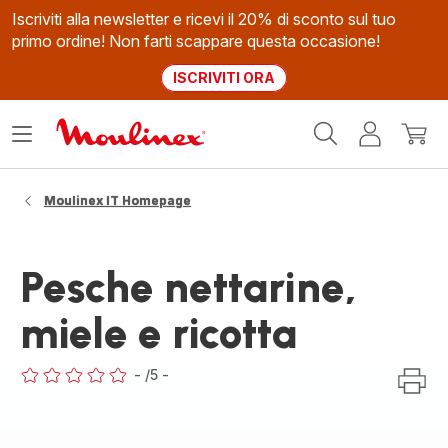
Iscriviti alla newsletter e ricevi il 20% di sconto sul tuo
primo ordine! Non farti scappare questa occasione!
ISCRIVITI ORA
Homepage
Apri
Il
Il
Moulinex
il
mio
mio
menù
account
carrel
Moulinex IT Homepage
Pesche nettarine,
miele e ricotta
-
/5
-
ratings.0