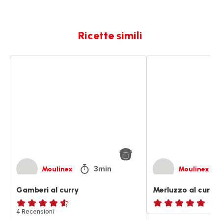
Ricette simili
Gamberi
Merluzzo
al
al
curry
curry
3min
Moulinex
Moulinex
Gamberi al curry
Merluzzo al curry
ratings.4.5
4 Recensioni
ratings.NaN