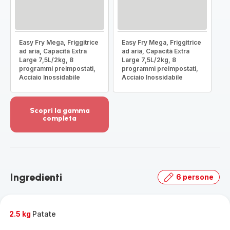
Easy Fry Mega, Friggitrice
Easy Fry Mega, Friggitrice
ad aria, Capacità Extra
ad aria, Capacità Extra
Large 7,5L/2kg, 8
Large 7,5L/2kg, 8
programmi preimpostati,
programmi preimpostati,
Acciaio Inossidabile
Acciaio Inossidabile
Scopri la gamma
completa
Visualizza
più
dettagli
-
Scopri
Ingredienti
6 persone
la
gamma
completa
-
2.5 kg
Patate