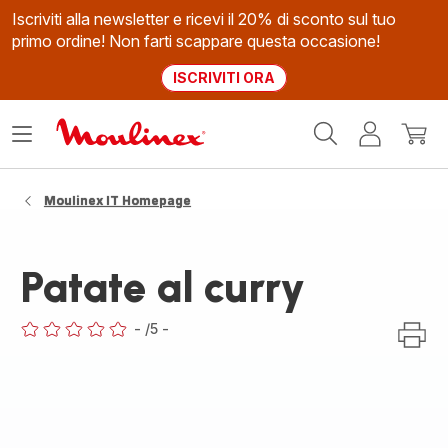
Iscriviti alla newsletter e ricevi il 20% di sconto sul tuo
primo ordine! Non farti scappare questa occasione!
ISCRIVITI ORA
Homepage
Apri
Il
Il
Moulinex
il
mio
mio
menù
account
carrel
Moulinex IT Homepage
Patate al curry
-
/5
-
ratings.0