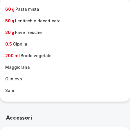
completa
-
60 g
Pasta mista
50 g
Lenticchie decorticate
20 g
Fave fresche
0.5
Cipolla
200 ml
Brodo vegetale
Maggiorana
Olio evo
Sale
Accessori