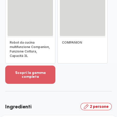
Robot da cucina
COMPANION
multifunzione Companion,
Funzione Cottura,
Capacità 3L
Scopri la gamma
completa
Visualizza
più
dettagli
-
Scopri
Ingredienti
2 persone
la
gamma