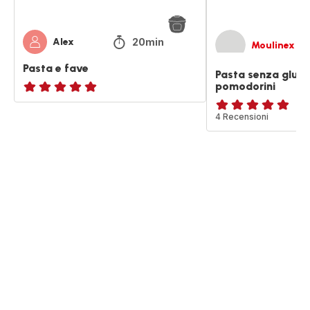
20min
Alex
Moulinex
Pasta e fave
Pasta senza gluti
pomodorini
ratings.NaN
Recensione
4 Recensioni
di
cinque
stelle
(media)