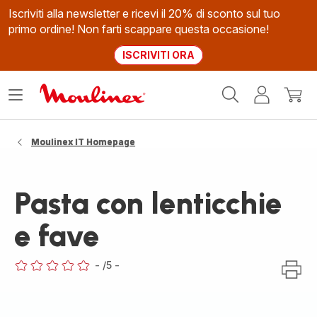
Iscriviti alla newsletter e ricevi il 20% di sconto sul tuo
primo ordine! Non farti scappare questa occasione!
ISCRIVITI ORA
Homepage
Apri
Il
Il
Moulinex
il
mio
mio
menù
account
carrel
Moulinex IT Homepage
Pasta con lenticchie
e fave
-
/5
-
ratings.0