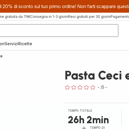
evi il 20% di sconto sul tuo primo ordine! Non farti scappare que
ne gratuita da 79€
Consegna in 1-3 giorni
Resi gratuiti per 30 giorni
Pagamento 
ori
Servizi
Ricette
te
Pasta Ceci 
-
/5
-
ratings.0
TEMPO TOTALE
26h 2min
TEMPO DI