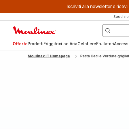
Iscriviti alla newsletter e ric
Spedizio
Cosa
stai
Homepage
cercando?
Moulinex
Offerte
Prodotti
Friggitrici ad Aria
Gelatiere
Frullatori
Access
Moulinex IT Homepage
Pasta Ceci e Verdure griglia