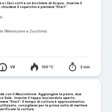
 e i Ceci cotti e un bicchiere di Acqua.. Inserire il
chiudere il coperchio e premere "Start".
ti
ate (Melanzane e Zucchine)
V8
100 °C
2 min
ade con il Mescolatore. Aggiungere la pasta, due
 e Sale . Inserire il tappo lasciandolo aperto,
emere "Start". Il tempo di cottura è approssimativo,
tilizzato, consiglierei per la prima volta di mettere
erificare la cottura.