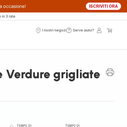
sta occasione!
ISCRIVITI ORA
in 3 rate
I nostri negozi
Serve aiuto?
I
Serve
Il
Il
nostri
aiuto?
mio
mio
negozi
account
carrell
e Verdure grigliate
TEMPO DI
TEMPO DI