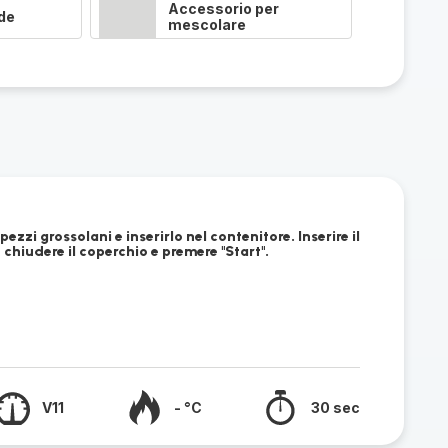
Accessorio per
de
mescolare
 pezzi grossolani e inserirlo nel contenitore. Inserire il
chiudere il coperchio e premere "Start".
V11
- °C
30 sec