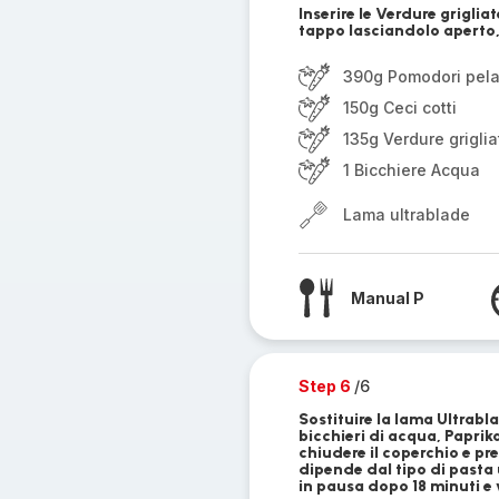
Inserire le Verdure grigliate
tappo lasciandolo aperto, 
390g Pomodori pela
150g Ceci cotti
135g Verdure grigli
1 Bicchiere Acqua
Lama ultrablade
Manual P
Step 6
/6
Sostituire la lama Ultrabl
bicchieri di acqua, Paprika
chiudere il coperchio e pr
dipende dal tipo di pasta u
in pausa dopo 18 minuti e v