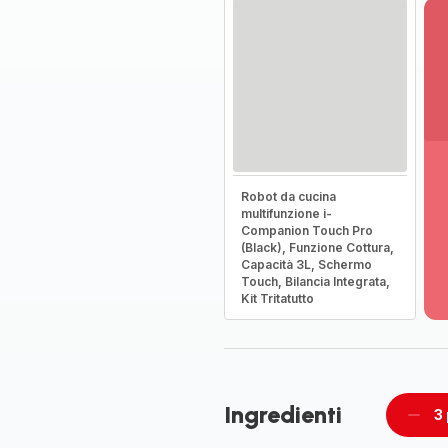
Vi
Robot da cucina
pi
multifunzione i-
de
Companion Touch Pro
-
(Black), Funzione Cottura,
Capacità 3L, Schermo
Sc
Touch, Bilancia Integrata,
la
Kit Tritatutto
g
co
-
Ingredienti
3
Rimu
un