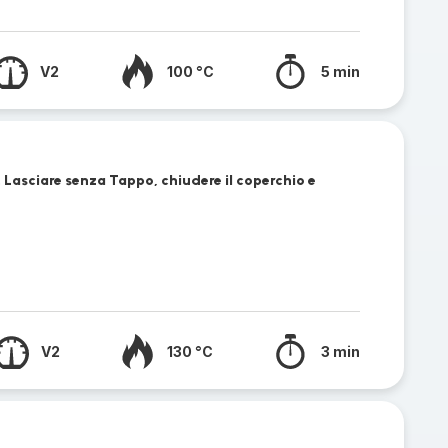
V2
100 °C
5 min
 Lasciare senza Tappo, chiudere il coperchio e
V2
130 °C
3 min