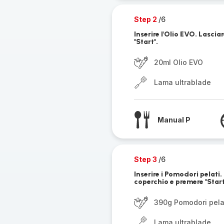
Step 2
/6
Inserire l'Olio EVO. Lasci
"Start".
20ml Olio EVO
Lama ultrablade
Manual P
Step 3
/6
Inserire i Pomodori pelati.
coperchio e premere "Start
390g Pomodori pela
Lama ultrablade