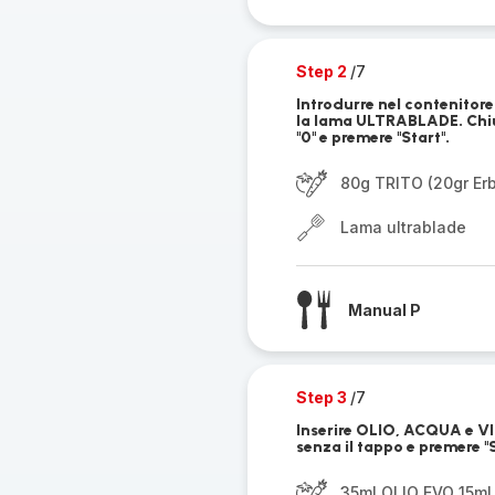
Step 2
/7
Introdurre nel contenitor
la lama ULTRABLADE. Chiud
"0" e premere "Start".
80g TRITO (20gr Erb
Lama ultrablade
Manual P
Step 3
/7
Inserire OLIO, ACQUA e VI
senza il tappo e premere "S
35ml OLIO EVO 15ml