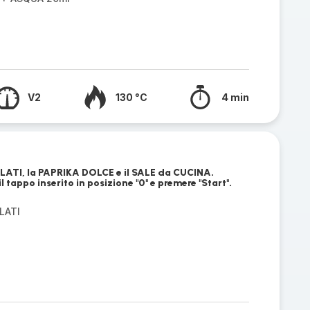
V2
130 °C
4 min
LATI, la PAPRIKA DOLCE e il SALE da CUCINA.
l tappo inserito in posizione "0" e premere "Start".
LATI