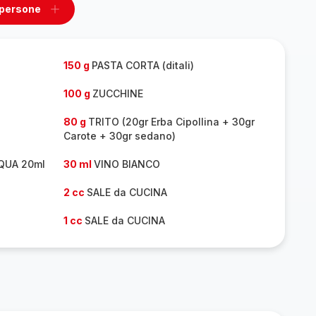
 persone
ovi
Aggiungi
un
one
persone
150 g
PASTA CORTA (ditali)
100 g
ZUCCHINE
80 g
TRITO (20gr Erba Cipollina + 30gr
Carote + 30gr sedano)
CQUA 20ml
30 ml
VINO BIANCO
2 cc
SALE da CUCINA
1 cc
SALE da CUCINA