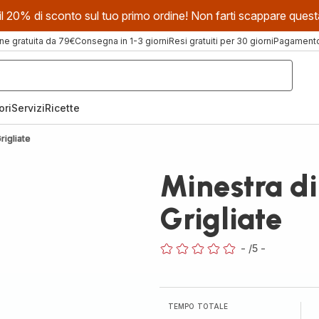
evi il 20% di sconto sul tuo primo ordine! Non farti scappare que
ne gratuita da 79€
Consegna in 1-3 giorni
Resi gratuiti per 30 giorni
Pagamento 
ori
Servizi
Ricette
rigliate
Minestra di
Grigliate
-
/5
-
ratings.0
TEMPO TOTALE