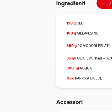
Ingredienti
3
Rimu
un
pers
150 g
CECI
100 g
MELANZANE
390 g
POMODORI PELATI
35 ml
OLIO EVO 15ml + A
300 ml
ACQUA
4 cc
PAPRIKA DOLCE
Accessori