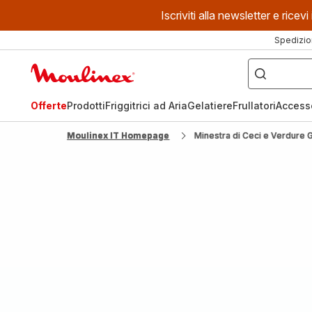
Iscriviti alla newsletter e ric
Spedizio
Cosa
stai
Homepage
cercando?
Moulinex
Offerte
Prodotti
Friggitrici ad Aria
Gelatiere
Frullatori
Access
Moulinex IT Homepage
Minestra di Ceci e Verdure G