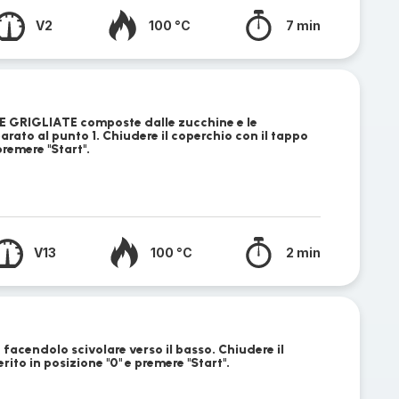
V2
100 °C
7 min
URE GRIGLIATE composte dalle zucchine e le
ato al punto 1. Chiudere il coperchio con il tappo
premere "Start".
V13
100 °C
2 min
, facendolo scivolare verso il basso. Chiudere il
rito in posizione "0" e premere "Start".