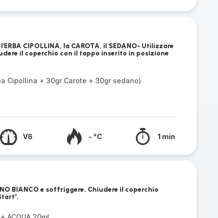
e l'ERBA CIPOLLINA, la CAROTA, il SEDANO- Utilizzare
ere il coperchio con il tappo inserito in posizione
a Cipollina + 30gr Carote + 30gr sedano)
V6
- °C
1 min
NO BIANCO e soffriggere. Chiudere il coperchio
tart".
 + ACQUA 20ml