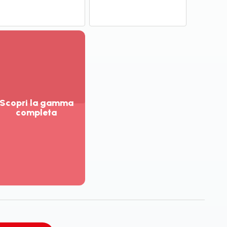
Scopri la gamma
completa
sualizza
ù
ttagli
opri
amma
mpleta