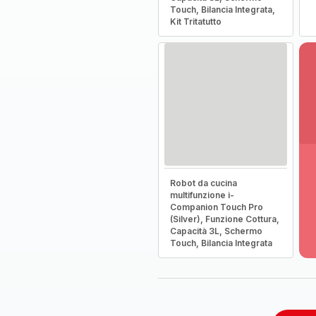
Touch, Bilancia Integrata,
Kit Tritatutto
Vi
Robot da cucina
pi
multifunzione i-
de
Companion Touch Pro
-
(Silver), Funzione Cottura,
Sc
Capacità 3L, Schermo
la
Touch, Bilancia Integrata
g
co
-