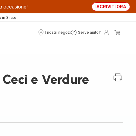
sta occasione!
ISCRIVITI ORA
in 3 rate
I nostri negozi
Serve aiuto?
I
Serve
Il
Il
nostri
aiuto?
mio
mio
negozi
account
carrell
 Ceci e Verdure