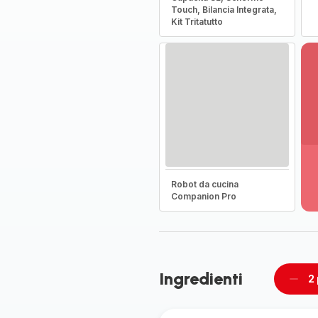
Touch, Bilancia Integrata,
Kit Tritatutto
Vi
pi
de
Robot da cucina
-
Companion Pro
Sc
la
g
co
-
Ingredienti
2
Rimu
un
pers