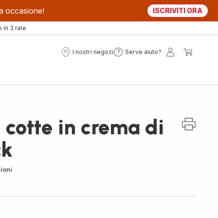
sta occasione!
ISCRIVITI ORA
in 3 rate
I nostri negozi
Serve aiuto?
I
Serve
Il
Il
nostri
aiuto?
mio
mio
negozi
account
carrell
 cotte in crema di
ck
ioni