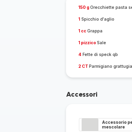
150 g
Orecchiette pasta 
1
Spicchio d'aglio
1 cc
Grappa
1 pizzico
Sale
4
Fette di speck qb
2 CT
Parmigiano grattugi
Accessori
Accessorio p
mescolare