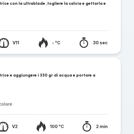
ice con la ultrablade ,togliere la salvia e gettarla e
V11
- °C
30 sec
rice e aggiungere i 330 gr di acqua e portare a
colare
V2
100 °C
2 min