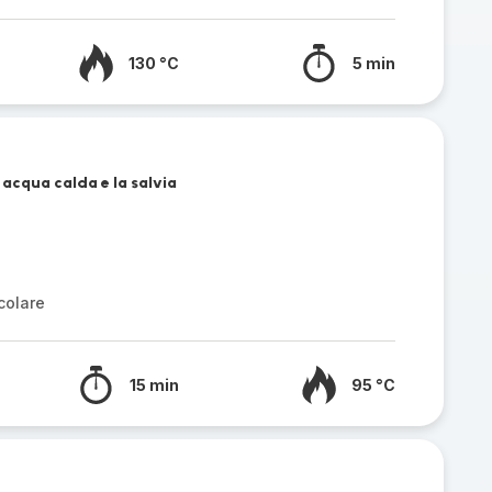
130 °C
5 min
 acqua calda e la salvia
colare
15 min
95 °C