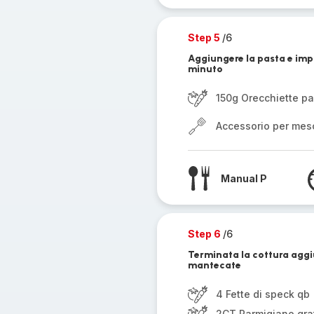
Step 5
/6
Aggiungere la pasta e imp
minuto
150g Orecchiette p
Accessorio per mes
Manual P
Step 6
/6
Terminata la cottura aggiu
mantecate
4 Fette di speck qb
2CT Parmigiano gra