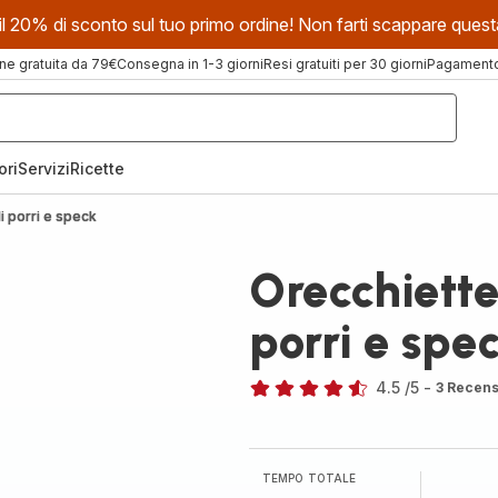
evi il 20% di sconto sul tuo primo ordine! Non farti scappare que
ne gratuita da 79€
Consegna in 1-3 giorni
Resi gratuiti per 30 giorni
Pagamento 
ori
Servizi
Ricette
i porri e speck
Orecchiette
porri e spe
4.5
/5
-
3 Recens
ratings.4.5
TEMPO TOTALE