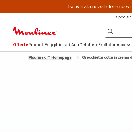
Iscriviti alla newsletter e ric
Spedizio
Cosa
stai
Homepage
cercando?
Moulinex
Offerte
Prodotti
Friggitrici ad Aria
Gelatiere
Frullatori
Access
Moulinex IT Homepage
Orecchiette cotte in crema d