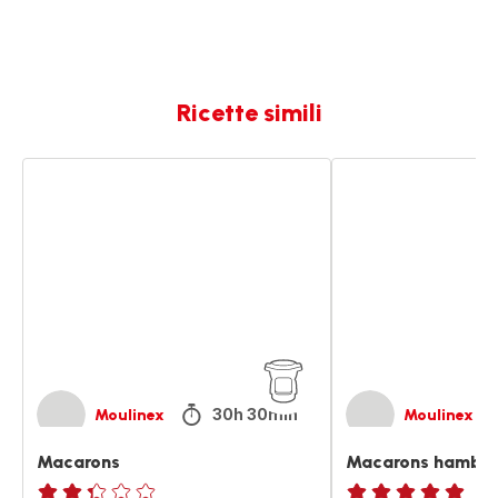
Ricette simili
Macarons
Macarons
hamburger
30h 30min
Moulinex
Moulinex
Macarons
Macarons hambur