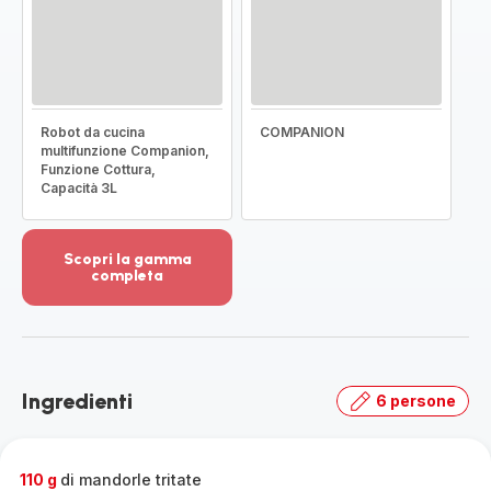
Robot da cucina
COMPANION
multifunzione Companion,
Funzione Cottura,
Capacità 3L
Scopri la gamma
completa
Visualizza
più
dettagli
-
Scopri
Ingredienti
6 persone
la
gamma
completa
-
110 g
di mandorle tritate