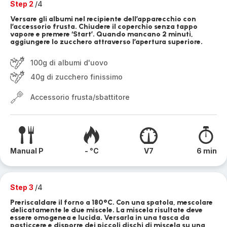
Step 2
/4
Versare gli albumi nel recipiente dell’apparecchio con
l’accessorio frusta. Chiudere il coperchio senza tappo
vapore e premere ‘Start’. Quando mancano 2 minuti,
aggiungere lo zucchero attraverso l’apertura superiore.
100g di albumi d'uovo
40g di zucchero finissimo
Accessorio frusta/sbattitore
Manual P
- °C
V7
6 min
Step 3
/4
Preriscaldare il forno a 180°C. Con una spatola, mescolare
delicatamente le due miscele. La miscela risultate deve
essere omogenea e lucida. Versarla in una tasca da
pasticcere e disporre dei piccoli dischi di miscela su una