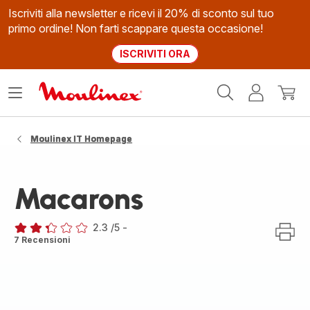
Iscriviti alla newsletter e ricevi il 20% di sconto sul tuo
primo ordine! Non farti scappare questa occasione!
ISCRIVITI ORA
Homepage
Apri
Il
Il
Moulinex
il
mio
mio
menù
account
carrel
Moulinex IT Homepage
Macarons
2.3
/5
-
ratings.2.3
7 Recensioni