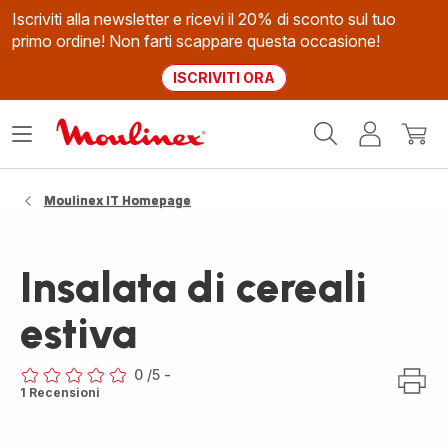
Iscriviti alla newsletter e ricevi il 20% di sconto sul tuo
primo ordine! Non farti scappare questa occasione!
ISCRIVITI ORA
Homepage
Apri
Il
Il
Moulinex
il
mio
mio
menù
account
carrel
Moulinex IT Homepage
Insalata di cereali
estiva
0
/5
-
ratings.0
1 Recensioni