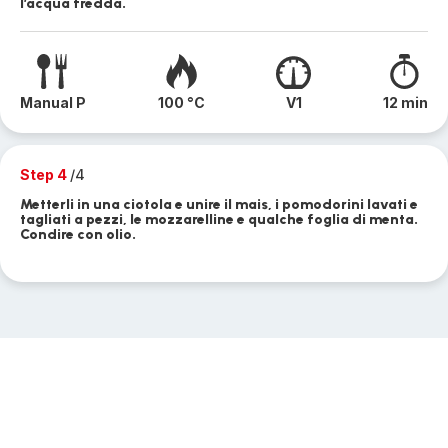
l’acqua fredda.
Manual P
100 °C
V1
12 min
Step 4
/4
Metterli in una ciotola e unire il mais, i pomodorini lavati e
tagliati a pezzi, le mozzarelline e qualche foglia di menta.
Condire con olio.