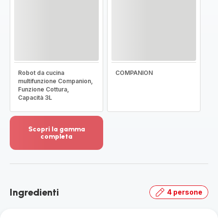
Robot da cucina
COMPANION
multifunzione Companion,
Funzione Cottura,
Capacità 3L
Scopri la gamma
completa
Visualizza
più
dettagli
-
Scopri
Ingredienti
4 persone
la
gamma
completa