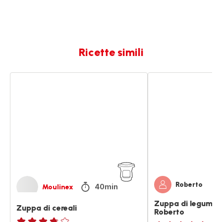
Ricette simili
Zuppa
Zuppa
di
di
cereali
legumi
e
cereali
di
Roberto
Roberto
40min
Moulinex
Zuppa di legumi e 
Zuppa di cereali
Roberto