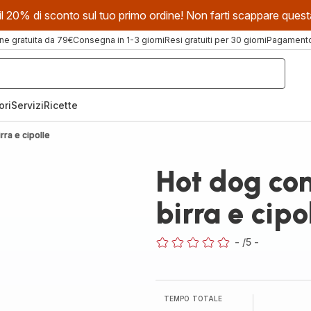
evi il 20% di sconto sul tuo primo ordine! Non farti scappare que
ne gratuita da 79€
Consegna in 1-3 giorni
Resi gratuiti per 30 giorni
Pagamento 
ori
Servizi
Ricette
rra e cipolle
Hot dog con
birra e cipo
-
/5
-
ratings.0
TEMPO TOTALE