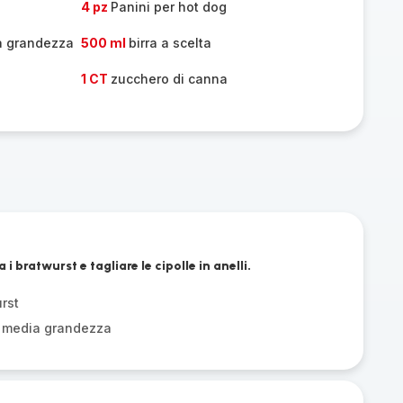
4 pz
Panini per hot dog
a grandezza
500 ml
birra a scelta
1 CT
zucchero di canna
i bratwurst e tagliare le cipolle in anelli.
rst
i media grandezza