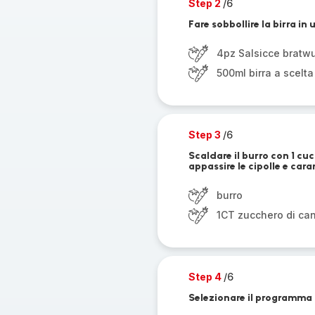
Step 2
/6
Fare sobbollire la birra in
4pz Salsicce bratwu
500ml birra a scelta
Step 3
/6
Scaldare il burro con 1 cu
appassire le cipolle e car
burro
1CT zucchero di ca
Step 4
/6
Selezionare il programma Sa