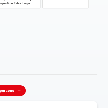
uperficie Extra Large
 persone
ovi
Aggiungi
un
one
persone