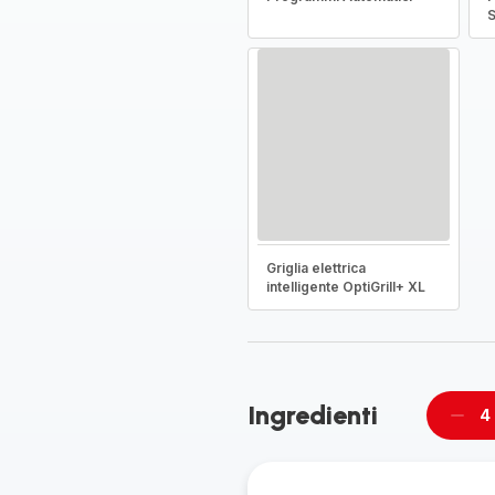
S
Griglia elettrica
intelligente OptiGrill+ XL
Ingredienti
4
Rimu
un
pers