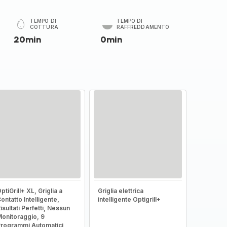
TEMPO DI
TEMPO DI
COTTURA
RAFFREDDAMENTO
20min
0min
ptiGrill+ XL, Griglia a
Griglia elettrica
ontatto Intelligente,
intelligente Optigrill+
isultati Perfetti, Nessun
onitoraggio, 9
rogrammi Automatici,