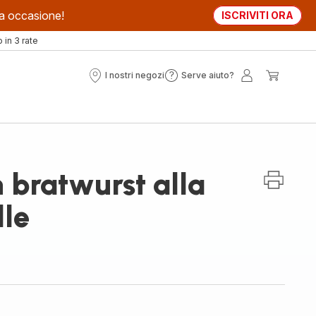
sta occasione!
ISCRIVITI ORA
in 3 rate
I nostri negozi
Serve aiuto?
I
Serve
Il
Il
nostri
aiuto?
mio
mio
negozi
account
carrell
 bratwurst alla
lle