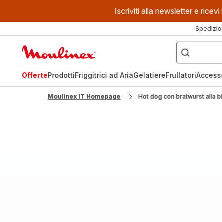
Iscriviti alla newsletter e ric
Spedizio
Cosa
stai
Homepage
cercando?
Moulinex
Offerte
Prodotti
Friggitrici ad Aria
Gelatiere
Frullatori
Access
Moulinex IT Homepage
Hot dog con bratwurst alla bi