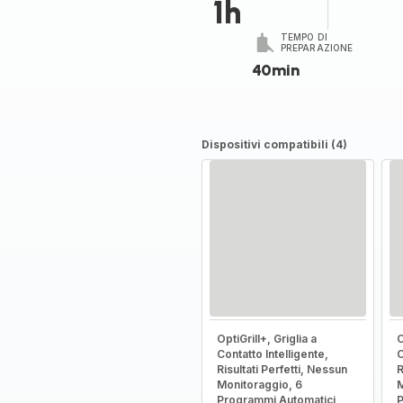
1h
TEMPO DI
PREPARAZIONE
40min
Dispositivi compatibili (4)
OptiGrill+, Griglia a
O
Contatto Intelligente,
C
Risultati Perfetti, Nessun
R
Monitoraggio, 6
M
Programmi Automatici
P