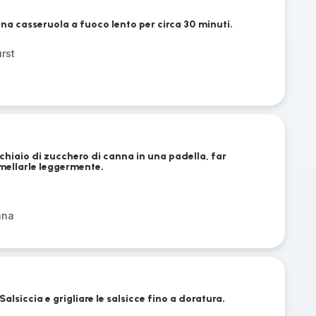
 una casseruola a fuoco lento per circa 30 minuti.
rst
cchiaio di zucchero di canna in una padella, far
amellarle leggermente.
nna
lsiccia e grigliare le salsicce fino a doratura.