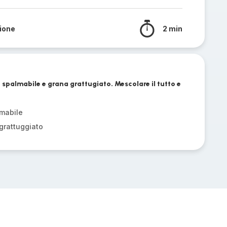
sione
2 min
palmabile e grana grattugiato. Mescolare il tutto e
mabile
rattuggiato