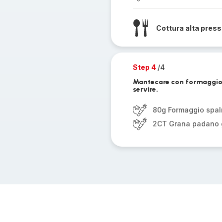
Cottura alta pres
Step 4
/4
Mantecare con formaggio s
servire.
80g Formaggio spal
2CT Grana padano g