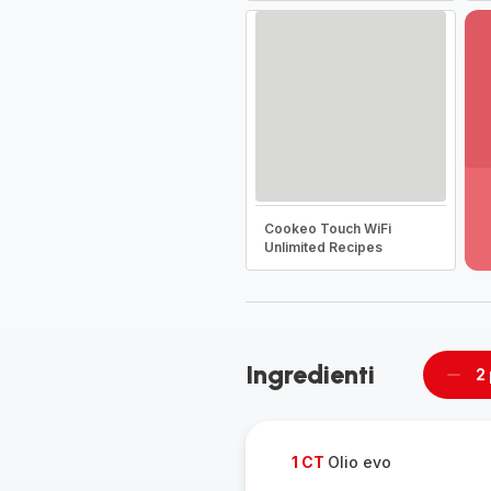
Vi
pi
de
Cookeo Touch WiFi
-
Unlimited Recipes
Sc
la
g
co
-
Ingredienti
2
Rimu
un
pers
1 CT
Olio evo