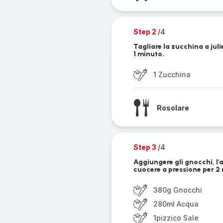
Step 2
/4
Tagliare la zucchina a jul
1 minuto.
1 Zucchina
Rosolare
Step 3
/4
Aggiungere gli gnocchi, l'a
cuocere a pressione per 2 
380g Gnocchi
280ml Acqua
1pizzico Sale