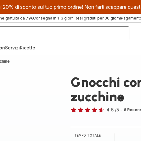
evi il 20% di sconto sul tuo primo ordine! Non farti scappare que
ne gratuita da 79€
Consegna in 1-3 giorni
Resi gratuiti per 30 giorni
Pagamento 
ori
Servizi
Ricette
cchine
Gnocchi co
zucchine
4.6
/5
-
6 Recens
ratings.4.6
TEMPO TOTALE