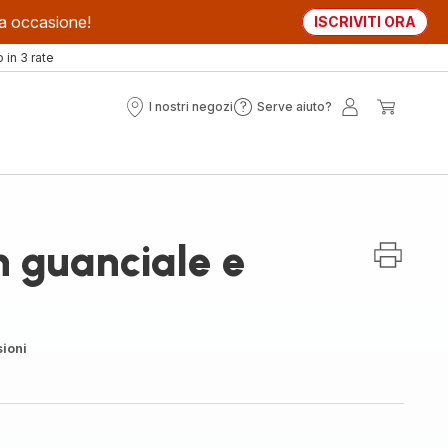
sta occasione!
ISCRIVITI ORA
in 3 rate
I nostri negozi
Serve aiuto?
I
Serve
Il
Il
nostri
aiuto?
mio
mio
negozi
account
carrell
n guanciale e
ioni