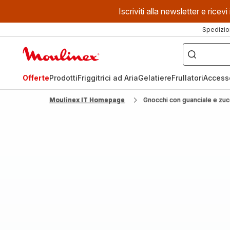
Iscriviti alla newsletter e ric
Spedizio
Cosa
stai
Homepage
cercando?
Moulinex
Offerte
Prodotti
Friggitrici ad Aria
Gelatiere
Frullatori
Access
Moulinex IT Homepage
Gnocchi con guanciale e zu