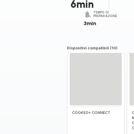
6min
TEMPO DI
PREPARAZIONE
3min
Dispositivi compatibili (10)
COOKEO+ CONNECT
C
M
C
C