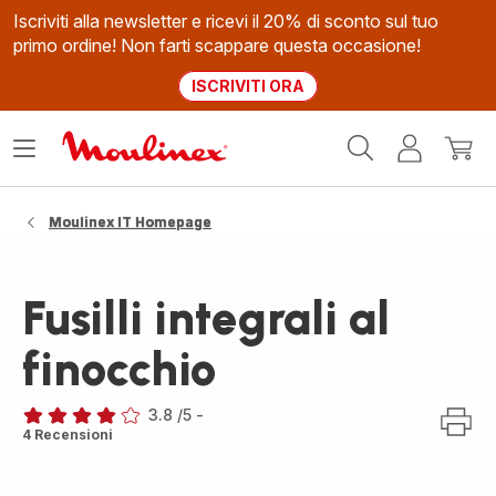
Iscriviti alla newsletter e ricevi il 20% di sconto sul tuo
primo ordine! Non farti scappare questa occasione!
ISCRIVITI ORA
Homepage
Apri
Il
Il
Moulinex
il
mio
mio
menù
account
carrel
Moulinex IT Homepage
Fusilli integrali al
finocchio
3.8
/5
-
ratings.3.8
4 Recensioni