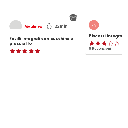
-
22min
Moulinex
Biscotti integrali
Fusilli integrali con zucchine e
prosciutto
ratings.3.3
6 Recensioni
ratings.NaN