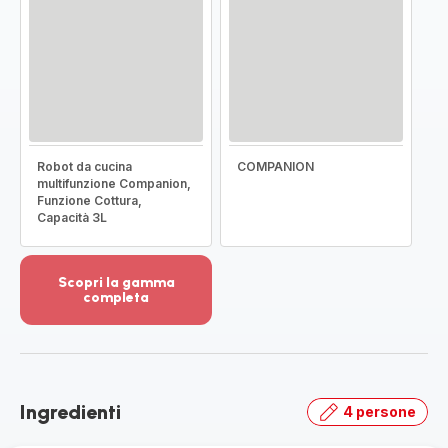
Robot da cucina
COMPANION
multifunzione Companion,
Funzione Cottura,
Capacità 3L
Scopri la gamma
completa
Visualizza
più
dettagli
-
Scopri
Ingredienti
4 persone
la
gamma