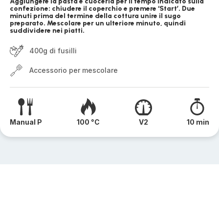
Aggiungere la pasta e cuocerla per il tempo indicato sulla
confezione: chiudere il coperchio e premere ‘Start’. Due
minuti prima del termine della cottura unire il sugo
preparato. Mescolare per un ulteriore minuto, quindi
suddividere nei piatti.
400g di fusilli
Accessorio per mescolare
Manual P
100 °C
V2
10 min