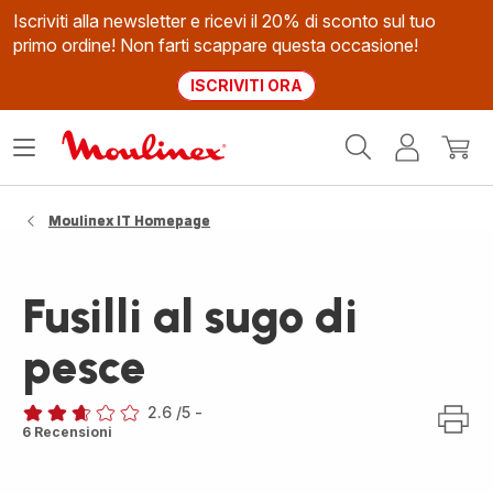
Iscriviti alla newsletter e ricevi il 20% di sconto sul tuo
primo ordine! Non farti scappare questa occasione!
ISCRIVITI ORA
Homepage
Apri
Il
Il
Moulinex
il
mio
mio
menù
account
carrel
Moulinex IT Homepage
Fusilli al sugo di
pesce
2.6
/5
-
ratings.2.6
6 Recensioni