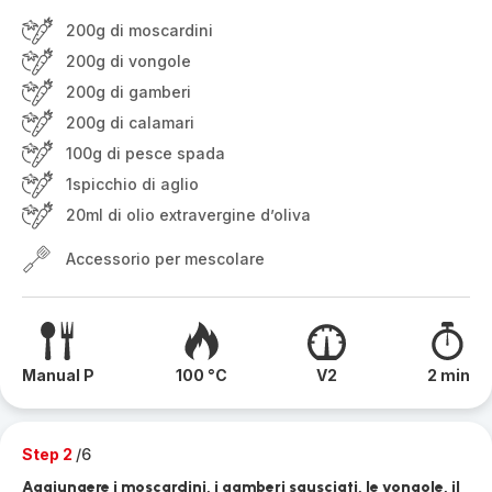
200g di moscardini
200g di vongole
200g di gamberi
200g di calamari
100g di pesce spada
1spicchio di aglio
20ml di olio extravergine d’oliva
Accessorio per mescolare
Manual P
100 °C
V2
2 min
Step 2
/6
Aggiungere i moscardini, i gamberi sgusciati, le vongole, il