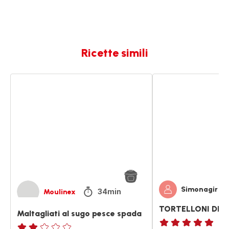
Ricette simili
Maltagliati
TORTELLONI
al
DI
sugo
CARNE
pesce
AL
spada
SUGO
Simonagir
34min
Moulinex
TORTELLONI DI 
Maltagliati al sugo pesce spada