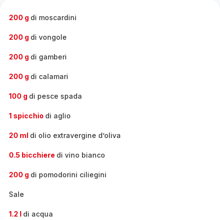
completa
-
200 g
di moscardini
200 g
di vongole
200 g
di gamberi
200 g
di calamari
100 g
di pesce spada
1 spicchio
di aglio
20 ml
di olio extravergine d’oliva
0.5 bicchiere
di vino bianco
200 g
di pomodorini ciliegini
Sale
1.2 l
di acqua