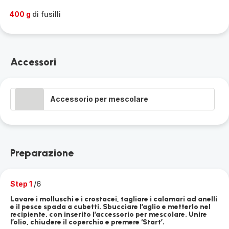
400 g
di fusilli
Accessori
Accessorio per mescolare
Preparazione
Step 1
/6
Lavare i molluschi e i crostacei, tagliare i calamari ad anelli
e il pesce spada a cubetti. Sbucciare l’aglio e metterlo nel
recipiente, con inserito l’accessorio per mescolare. Unire
l’olio, chiudere il coperchio e premere ‘Start’.