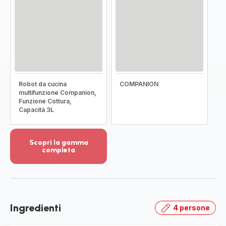
Robot da cucina
COMPANION
multifunzione Companion,
Funzione Cottura,
Capacità 3L
Scopri la gamma
completa
Visualizza
più
dettagli
-
Scopri
Ingredienti
4 persone
la
gamma