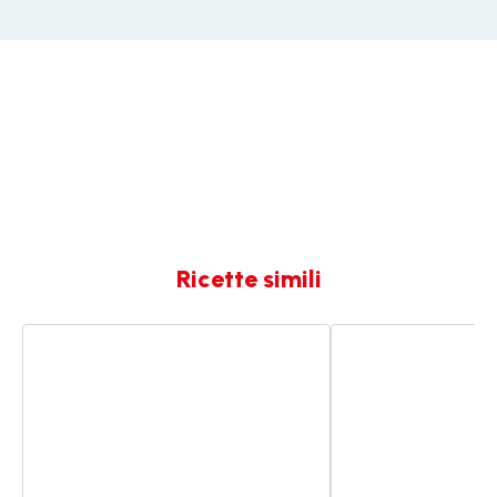
Ricette simili
Fonduta
Fonduta
di
di
cioccolato
formaggio