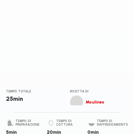
stella
(media)
TEMPO TOTALE
RICETTA DI
25min
Moulinex
TEMPO DI
TEMPO DI
TEMPO DI
PREPARAZIONE
COTTURA
RAFFREDDAMENTO
5min
20min
0min