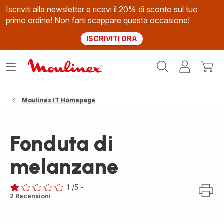
Iscriviti alla newsletter e ricevi il 20% di sconto sul tuo
primo ordine! Non farti scappare questa occasione!
ISCRIVITI ORA
Homepage
Apri
Il
Il
Moulinex
il
mio
mio
menù
account
carrel
Moulinex IT Homepage
Fonduta di
melanzane
1
/5
-
Recensione
2 Recensioni
di
una