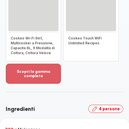
Cookeo Wi-Fi 9in1,
Cookeo Touch WiFi
Multicooker a Pressione,
Unlimited Recipes
Capacità 6L, 9 Modalità di
Cottura, Cottura Veloce
Scopri la gamma
completa
Visualizza
più
dettagli
-
Scopri
Ingredienti
4 persone
la
gamma
completa
-