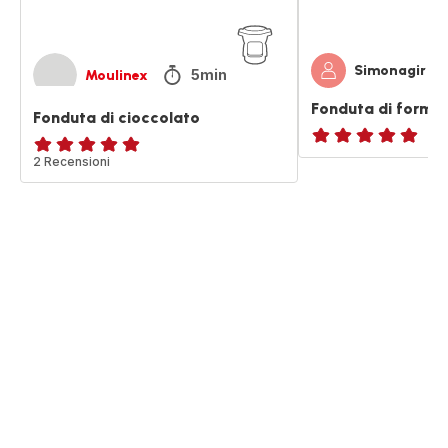
Simonagir
5min
Moulinex
Fonduta di forma
Fonduta di cioccolato
ratings.NaN
Recensione
2 Recensioni
di
cinque
stelle
(media)