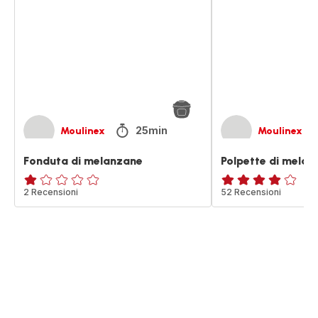
melanzane
melanzane
25min
Moulinex
Moulinex
Fonduta di melanzane
Polpette di melan
Recensione
2 Recensioni
Recensione
52 Recensioni
di
di
una
quattro
stella
stelle
(media)
(media)