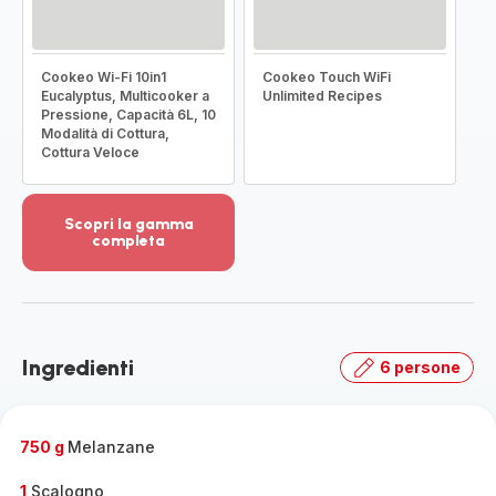
Cookeo Wi-Fi 10in1
Cookeo Touch WiFi
Eucalyptus, Multicooker a
Unlimited Recipes
Pressione, Capacità 6L, 10
Modalità di Cottura,
Cottura Veloce
Scopri la gamma
completa
Visualizza
più
dettagli
-
Scopri
Ingredienti
6 persone
la
gamma
completa
-
750 g
Melanzane
1
Scalogno