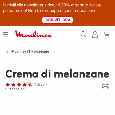
Iscriviti alla newsletter e ricevi il 20% di sconto sul tuo
primo ordine! Non farti scappare questa occasione!
ISCRIVITI ORA
Homepage
Apri
Il
Il
Moulinex
il
mio
mio
menù
account
carrel
Moulinex IT Homepage
Crema di melanzane
4.5
/5
-
ratings.4.5
1 Recensioni