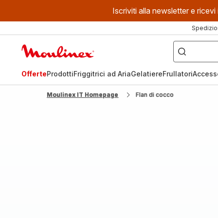
Iscriviti alla newsletter e ric
Spedizio
Cosa
stai
Homepage
cercando?
Moulinex
Offerte
Prodotti
Friggitrici ad Aria
Gelatiere
Frullatori
Access
Moulinex IT Homepage
Flan di cocco