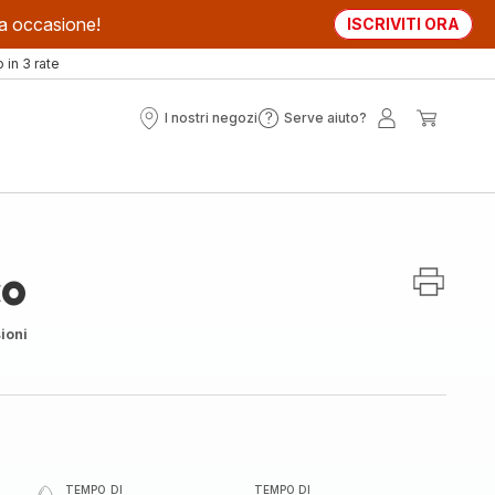
sta occasione!
ISCRIVITI ORA
in 3 rate
I nostri negozi
Serve aiuto?
I
Serve
Il
Il
nostri
aiuto?
mio
mio
negozi
account
carrell
co
ioni
TEMPO DI
TEMPO DI