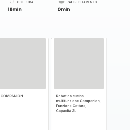
COTTURA
RAFFREDDAMENTO
18min
0min
I-COMPANION
Robot da cucina
multifunzione Companion,
Funzione Cottura,
Capacità 3L