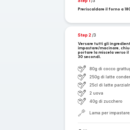
Step 1
/3
Preriscaldare il forno a 18
Step 2
/3
Versare tutti gli ingredien
impastare/macinare, chiude
portare la miscela verso i
30 secondi.
80g di cocco grattu
250g di latte cond
25cl di latte parzi
2 uova
40g di zucchero
Lama per impastare