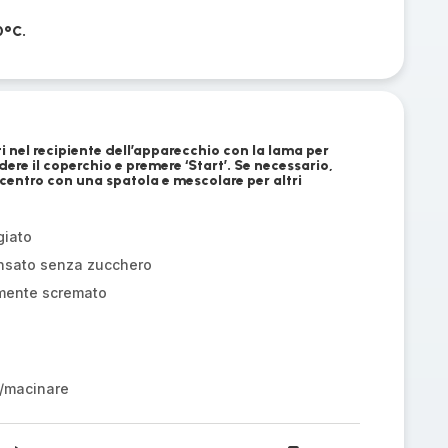
0°C.
ti nel recipiente dell’apparecchio con la lama per
re il coperchio e premere ‘Start’. Se necessario,
l centro con una spatola e mescolare per altri
giato
ensato senza zucchero
almente scremato
/macinare