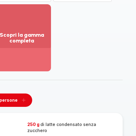
Scopri la gamma
completa
sualizza
ù
ttagli
opri
amma
mpleta
 persone
ovi
Aggiungi
un
one
persone
250 g
di latte condensato senza
zucchero