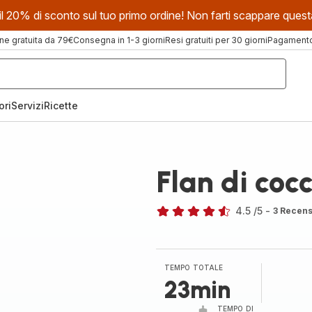
evi il 20% di sconto sul tuo primo ordine! Non farti scappare que
ne gratuita da 79€
Consegna in 1-3 giorni
Resi gratuiti per 30 giorni
Pagamento 
ori
Servizi
Ricette
Flan di coc
4.5
/5
-
3 Recens
ratings.4.5
TEMPO TOTALE
23min
TEMPO DI