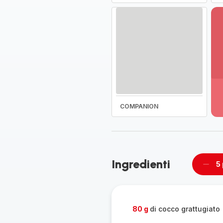
Vi
pi
de
-
COMPANION
Sc
la
g
co
-
Ingredienti
5
Rimu
un
pers
80 g
di cocco grattugiato