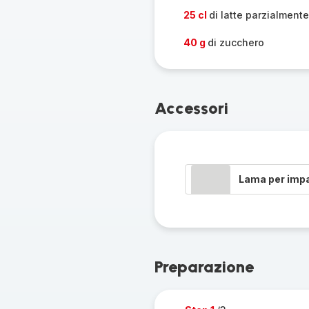
25 cl
di latte parzialment
40 g
di zucchero
Accessori
Lama per imp
Preparazione