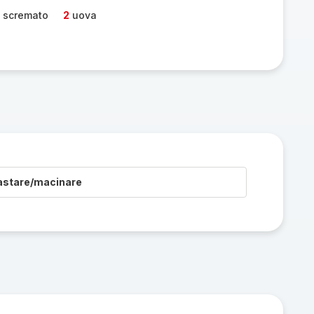
e scremato
2
uova
astare/macinare