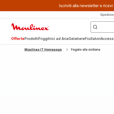
Iscriviti alla newsletter e ric
Spedizio
Cosa
stai
Homepage
cercando?
Moulinex
Offerte
Prodotti
Friggitrici ad Aria
Gelatiere
Frullatori
Access
Moulinex IT Homepage
Fegato alla siciliana