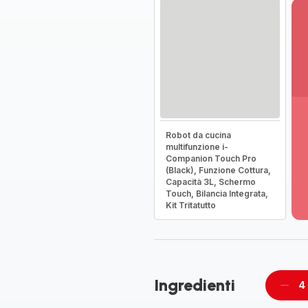
Vi
Robot da cucina
pi
multifunzione i-
de
Companion Touch Pro
-
(Black), Funzione Cottura,
Capacità 3L, Schermo
Sc
Touch, Bilancia Integrata,
la
Kit Tritatutto
g
co
-
Ingredienti
4
Rimu
un