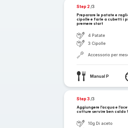
Step 2
/3
Preparare le patate e raglia
cipolle e farle a cubetti i 
premere start
4 Patate
3 Cipolle
Accessorio per mes
Manual P
Step 3
/3
Aggiungere l’acqua e l’ace
cotture servire ben caldo !
10g Di aceto