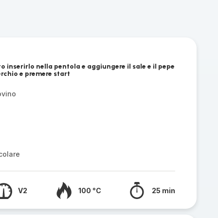
o inserirlo nella pentola e aggiungere il sale e il pepe
perchio e premere start
ovino
colare
V2
100 °C
25 min