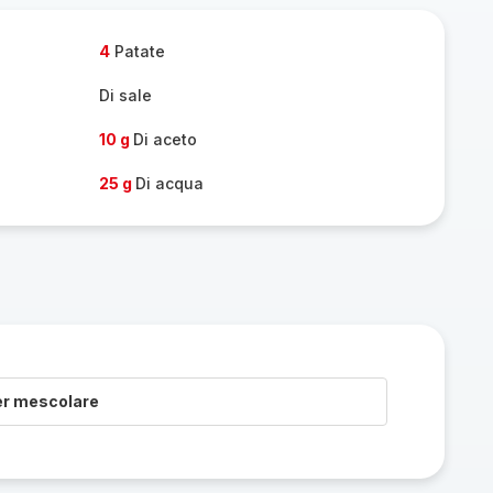
one
persone
4
Patate
Di sale
10 g
Di aceto
25 g
Di acqua
er mescolare