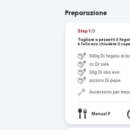
Preparazione
Step 1
/3
Tagliare a pezzetti il fegat
è l’olio evo chiudere il co
500g Di fegato di b
cc Di sale
50g Di olio evo
pizzico Di pepe
Accessorio per mes
Manual P