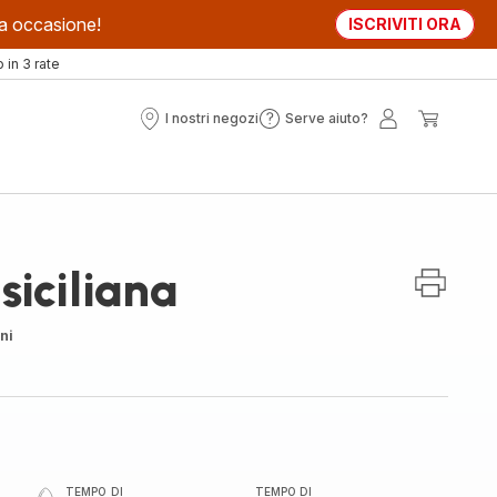
sta occasione!
ISCRIVITI ORA
in 3 rate
I nostri negozi
Serve aiuto?
I
Serve
Il
Il
nostri
aiuto?
mio
mio
negozi
account
carrell
siciliana
ni
TEMPO DI
TEMPO DI