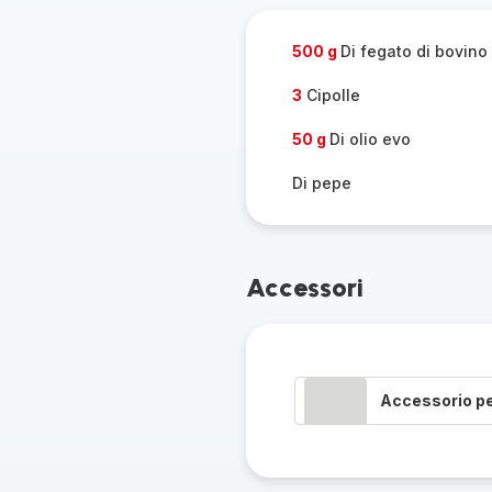
pers
500 g
Di fegato di bovino
3
Cipolle
50 g
Di olio evo
Di pepe
Accessori
Accessorio p