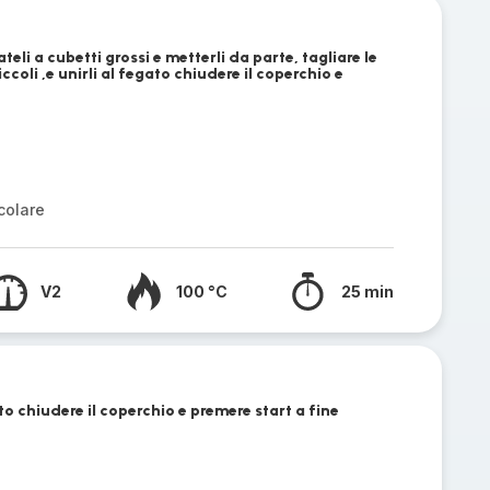
teli a cubetti grossi e metterli da parte, tagliare le
piccoli ,e unirli al fegato chiudere il coperchio e
colare
V2
100 °C
25 min
to chiudere il coperchio e premere start a fine