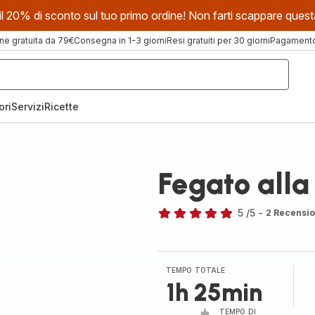
evi il 20% di sconto sul tuo primo ordine! Non farti scappare que
ne gratuita da 79€
Consegna in 1-3 giorni
Resi gratuiti per 30 giorni
Pagamento 
ori
Servizi
Ricette
Fegato alla 
5
/5
-
2 Recensio
Recensione
di
cinque
stelle
TEMPO TOTALE
(media)
1h 25min
TEMPO DI