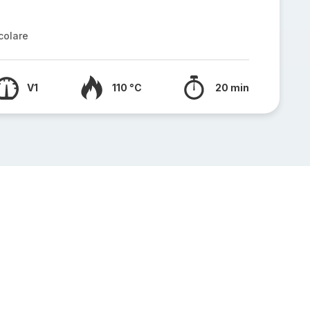
colare
V1
110 °C
20 min