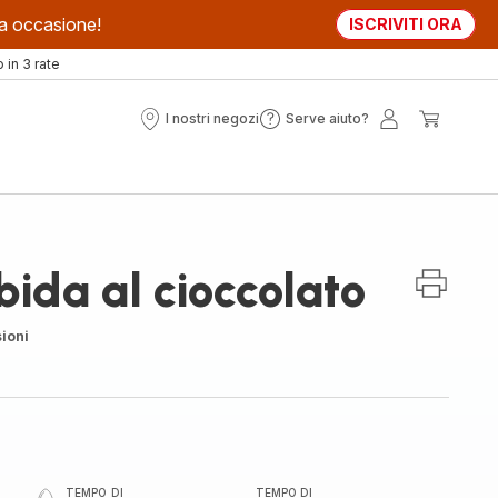
sta occasione!
ISCRIVITI ORA
in 3 rate
I nostri negozi
Serve aiuto?
I
Serve
Il
Il
nostri
aiuto?
mio
mio
negozi
account
carrell
ida al cioccolato
ioni
TEMPO DI
TEMPO DI