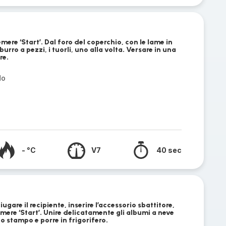
mere ‘Start’. Dal foro del coperchio, con le lame in
rro a pezzi, i tuorli, uno alla volta. Versare in una
re.
do
- °C
V7
40 sec
ugare il recipiente, inserire l’accessorio sbattitore,
emere ‘Start’. Unire delicatamente gli albumi a neve
o stampo e porre in frigorifero.