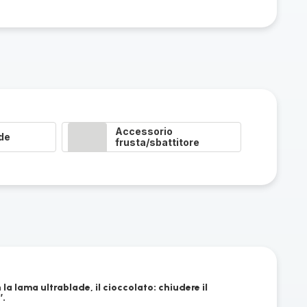
Accessorio
de
frusta/sbattitore
n la lama ultrablade, il cioccolato: chiudere il
’.