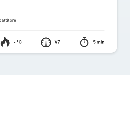
attitore
- °C
V7
5 min