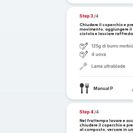
Step 3
/4
Chiudere il coperchio e pre
movimento, aggiungere il bu
ciotola e lasciare raffreda
125g di burro morbi
4 uova
Lama ultrablade
Manual P
Step 4
/4
Nel frattempo lavare e asci
chiudere il coperchio e pr
al composto, versare in un