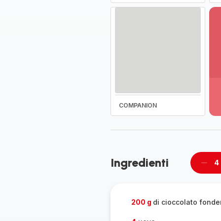
Vi
pi
de
-
COMPANION
Sc
la
g
co
-
Ingredienti
4
Rimu
un
pers
200 g
di cioccolato fonde