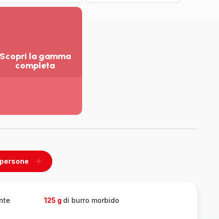
Scopri la gamma
completa
sualizza
ù
ttagli
opri
amma
mpleta
 persone
ovi
Aggiungi
un
one
persone
nte
125 g
di burro morbido