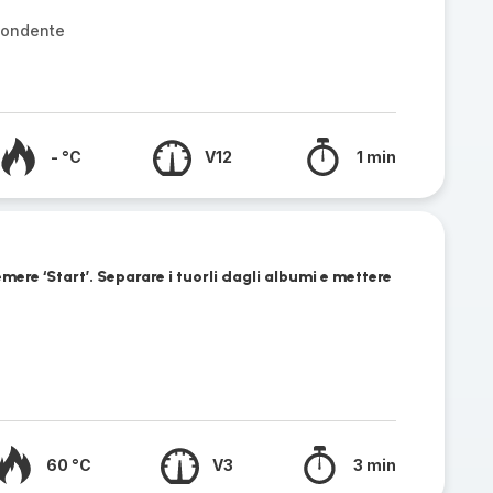
 fondente
- °C
V12
1 min
mere ‘Start’. Separare i tuorli dagli albumi e mettere
60 °C
V3
3 min