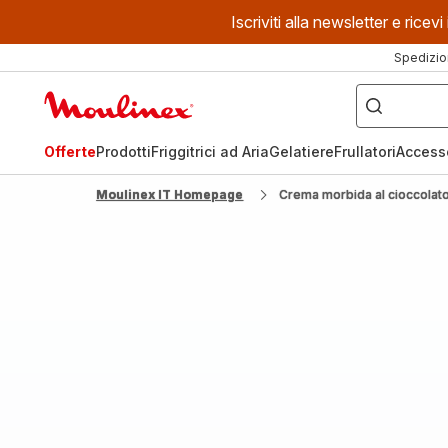
Iscriviti alla newsletter e ric
Spedizio
Cosa
stai
Homepage
cercando?
Moulinex
Offerte
Prodotti
Friggitrici ad Aria
Gelatiere
Frullatori
Access
Moulinex IT Homepage
Crema morbida al cioccolat