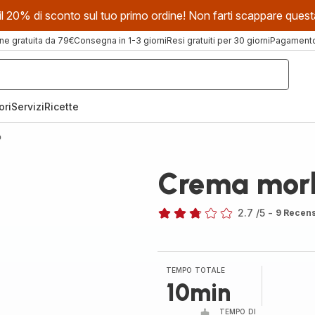
evi il 20% di sconto sul tuo primo ordine! Non farti scappare que
ne gratuita da 79€
Consegna in 1-3 giorni
Resi gratuiti per 30 giorni
Pagamento 
ori
Servizi
Ricette
o
Crema morb
2.7
/5
-
9 Recens
ratings.2.7
TEMPO TOTALE
10min
TEMPO DI