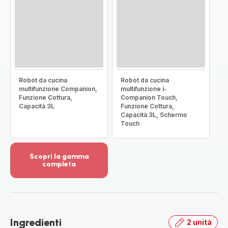
Robot da cucina
Robot da cucina
multifunzione Companion,
multifunzione i-
Funzione Cottura,
Companion Touch,
Capacità 3L
Funzione Cottura,
Capacità 3L, Schermo
Touch
Scopri la gamma
completa
Visualizza
più
dettagli
-
Scopri
Ingredienti
2 unità
la