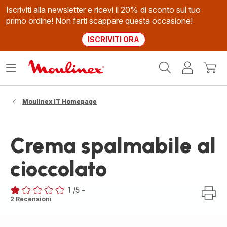
Iscriviti alla newsletter e ricevi il 20% di sconto sul tuo
primo ordine! Non farti scappare questa occasione!
ISCRIVITI ORA
Homepage
Apri
Il
Il
Moulinex
il
mio
mio
menù
account
carrel
Moulinex IT Homepage
Crema spalmabile al
cioccolato
1
/5
-
Recensione
2 Recensioni
di
una