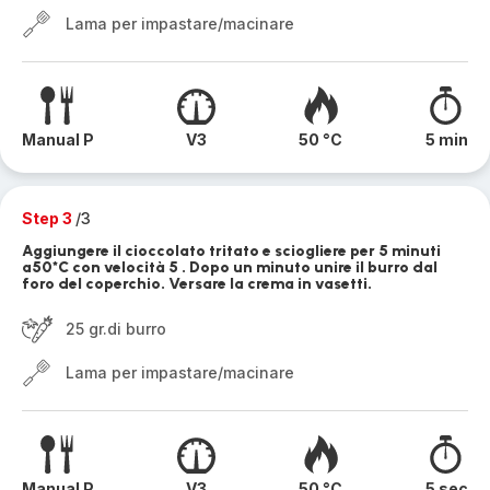
Lama per impastare/macinare
Manual P
V3
50 °C
5 min
Step 3
/3
Aggiungere il cioccolato tritato e sciogliere per 5 minuti
a50*C con velocità 5 . Dopo un minuto unire il burro dal
foro del coperchio. Versare la crema in vasetti.
25 gr.di burro
Lama per impastare/macinare
Manual P
V3
50 °C
5 sec