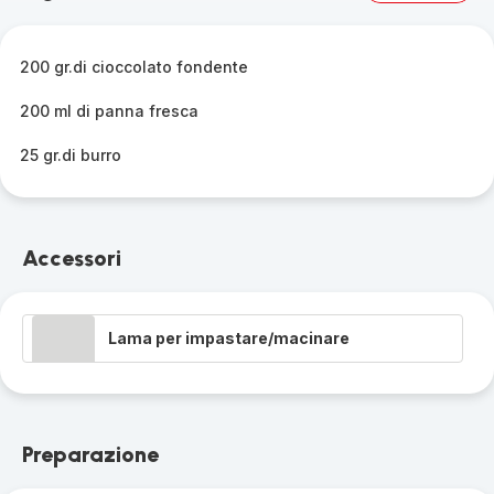
gamma
completa
-
200 gr.di cioccolato fondente
200 ml di panna fresca
25 gr.di burro
Accessori
Lama per impastare/macinare
Preparazione