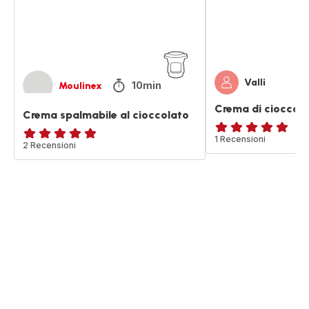
Valli
10min
Moulinex
Crema di cioccola
Crema spalmabile al cioccolato
Recensione
1 Recensioni
Recensione
2 Recensioni
di
di
cinque
cinque
stelle
stelle
(media)
(media)