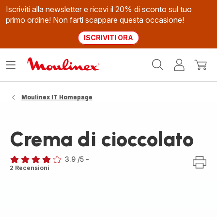
Iscriviti alla newsletter e ricevi il 20% di sconto sul tuo
primo ordine! Non farti scappare questa occasione!
ISCRIVITI ORA
Homepage
Apri
Il
Il
Moulinex
il
mio
mio
menù
account
carrel
Moulinex IT Homepage
Crema di cioccolato
3.9
/5
-
ratings.3.9
2 Recensioni