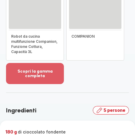
Robot da cucina
COMPANION
multifunzione Companion,
Funzione Cottura,
Capacità 3L
Scopri la gamma
completa
Visualizza
più
dettagli
-
Scopri
Ingredienti
5 persone
la
gamma
completa
-
180 g
di cioccolato fondente