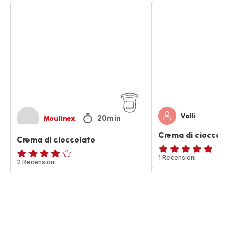
Crema
Crema
di
di
cioccolato
cioccolato
spalmabile
Valli
20min
Moulinex
Crema di cioccola
Crema di cioccolato
Recensione
1 Recensioni
ratings.3.9
2 Recensioni
di
cinque
stelle
(media)