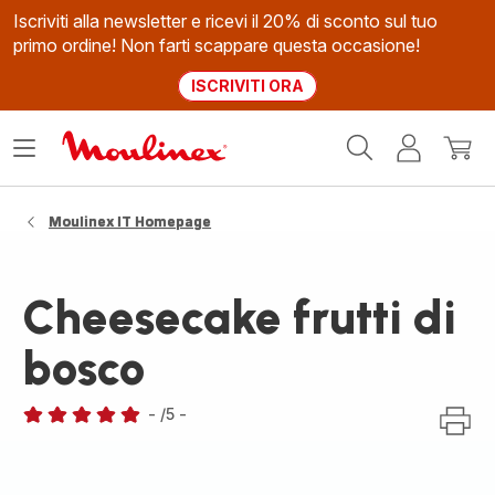
Iscriviti alla newsletter e ricevi il 20% di sconto sul tuo
primo ordine! Non farti scappare questa occasione!
ISCRIVITI ORA
Homepage
Apri
Il
Il
Moulinex
il
mio
mio
menù
account
carrel
Moulinex IT Homepage
Cheesecake frutti di
bosco
-
/5
-
Recensione
di
cinque