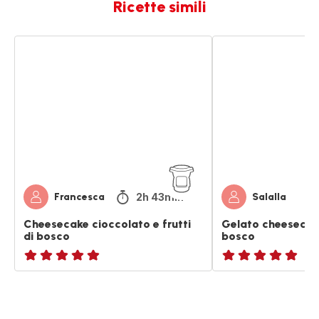
Ricette simili
Cheesecake
Gelato
cioccolato
cheesecake
e
ai
frutti
frutti
di
di
bosco
bosco
2h 43min
Francesca
Salalla
Cheesecake cioccolato e frutti
Gelato cheesecake 
di bosco
bosco
ratings.NaN
ratings.NaN