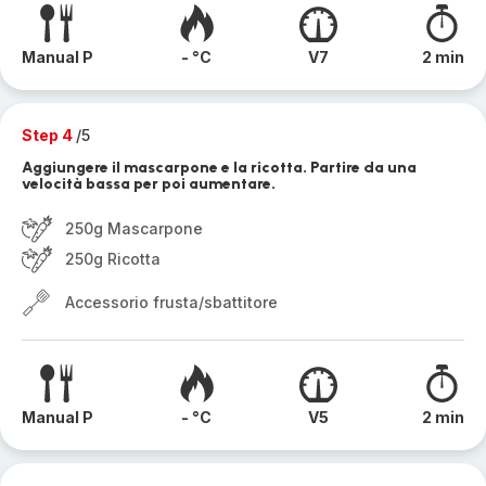
Manual P
- °C
V7
2 min
Step 4
/5
Aggiungere il mascarpone e la ricotta. Partire da una
velocità bassa per poi aumentare.
250g Mascarpone
250g Ricotta
Accessorio frusta/sbattitore
Manual P
- °C
V5
2 min