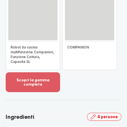
Robot da cucina
COMPANION
multifunzione Companion,
Funzione Cottura,
Capacità 3L
Scopri la gamma
completa
Visualizza
più
dettagli
-
Scopri
Ingredienti
4 persone
la
gamma