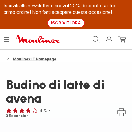
Iscriviti alla newsletter e ricevi il 20% di sconto sul tuo
primo ordine! Non farti scappare questa occasione!
ISCRIVITI ORA
Homepage
Apri
Il
Il
Moulinex
il
mio
mio
menù
account
carrel
Moulinex IT Homepage
Budino di latte di
avena
4
/5
-
Recensione
3 Recensioni
di
quattro