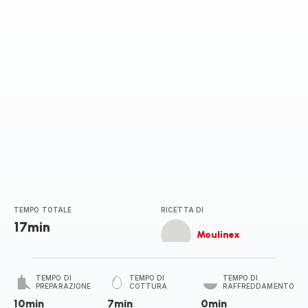
stelle
(media)
TEMPO TOTALE
RICETTA DI
17min
Moulinex
TEMPO DI
TEMPO DI
TEMPO DI
PREPARAZIONE
COTTURA
RAFFREDDAMENTO
10min
7min
0min