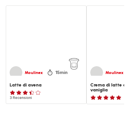
Latte
Crema
di
di
avena
latte
d'avena
alla
vaniglia
15min
Moulinex
Moulinex
Latte di avena
Crema di latte d'a
vaniglia
ratings.3.4
3 Recensioni
ratings.NaN