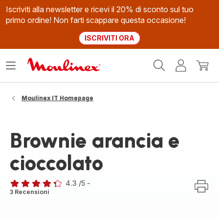
Iscriviti alla newsletter e ricevi il 20% di sconto sul tuo
primo ordine! Non farti scappare questa occasione!
ISCRIVITI ORA
Homepage
Apri
Il
Il
Moulinex
il
mio
mio
menù
account
carrel
Moulinex IT Homepage
Brownie arancia e
cioccolato
4.3
/5
-
ratings.4.3
3 Recensioni