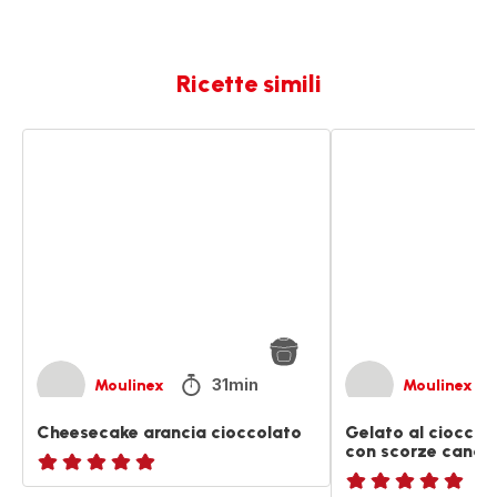
Ricette simili
Cheesecake
Gelato
arancia
al
cioccolato
cioccolato
e
arancia
con
scorze
candite
31min
Moulinex
Moulinex
Cheesecake arancia cioccolato
Gelato al cioccol
con scorze candit
ratings.NaN