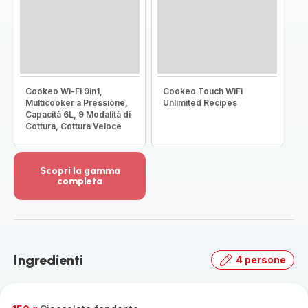
Cookeo Wi-Fi 9in1,
Cookeo Touch WiFi
Multicooker a Pressione,
Unlimited Recipes
Capacità 6L, 9 Modalità di
Cottura, Cottura Veloce
Scopri la gamma
completa
Visualizza
più
dettagli
-
Scopri
Ingredienti
4 persone
la
gamma
completa
-