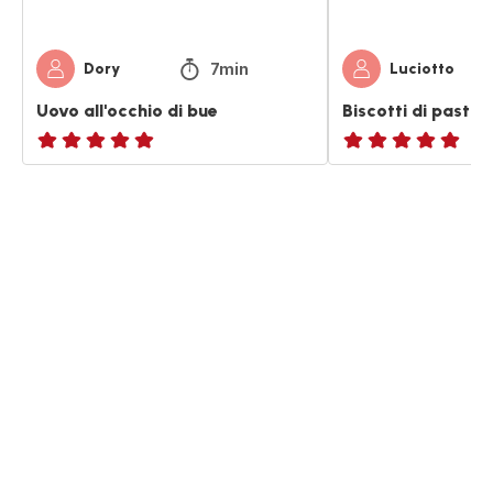
7min
Dory
Luciotto
Uovo all'occhio di bue
Biscotti di pasta f
ratings.NaN
ratings.NaN