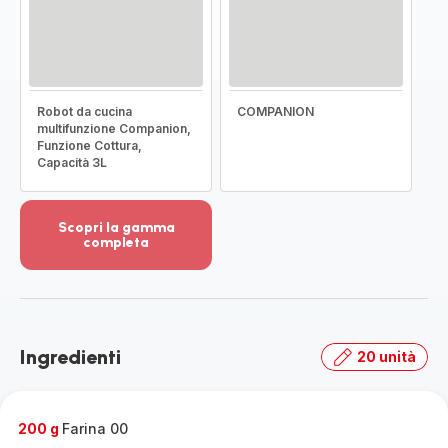
Robot da cucina
COMPANION
multifunzione Companion,
Funzione Cottura,
Capacità 3L
Scopri la gamma
completa
Visualizza
più
dettagli
-
Scopri
Ingredienti
20 unità
la
gamma
completa
-
200 g
Farina 00