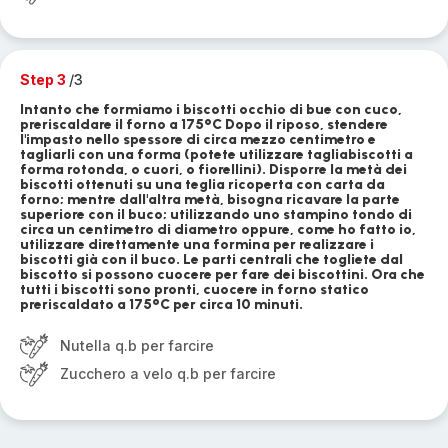
Step 3
/3
Intanto che formiamo i biscotti occhio di bue con cuco,
preriscaldare il forno a 175°C Dopo il riposo, stendere
l'impasto nello spessore di circa mezzo centimetro e
tagliarli con una forma (potete utilizzare tagliabiscotti a
forma rotonda, o cuori, o fiorellini). Disporre la metà dei
biscotti ottenuti su una teglia ricoperta con carta da
forno; mentre dall'altra metà, bisogna ricavare la parte
superiore con il buco; utilizzando uno stampino tondo di
circa un centimetro di diametro oppure, come ho fatto io,
utilizzare direttamente una formina per realizzare i
biscotti già con il buco. Le parti centrali che togliete dal
biscotto si possono cuocere per fare dei biscottini. Ora che
tutti i biscotti sono pronti, cuocere in forno statico
preriscaldato a 175°C per circa 10 minuti.
Nutella q.b per farcire
Zucchero a velo q.b per farcire