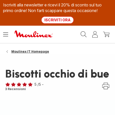
Iscriviti alla newsletter e ricevi il 20% di sconto sul tuo
primo ordine! Non farti scappare questa occasione!
ISCRIVITI ORA
Homepage
Apri
Il
Il
Moulinex
il
mio
mio
menù
account
carrel
Moulinex IT Homepage
Biscotti occhio di bue
5
/5
-
Recensione
3 Recensioni
di
cinque
stelle
(media)