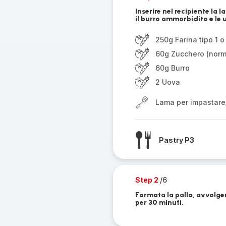
Inserire nel recipiente la 
il burro ammorbidito e le 
250g Farina tipo 1 o
60g Zucchero (norm
60g Burro
2 Uova
Lama per impastare
Pastry P3
Step 2
/6
Formata la palla, avvolgerl
per 30 minuti.