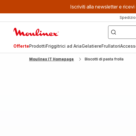
Iscriviti alla newsletter e ric
Spedizio
Cosa
stai
Homepage
cercando?
Moulinex
Offerte
Prodotti
Friggitrici ad Aria
Gelatiere
Frullatori
Access
Moulinex IT Homepage
Biscotti di pasta frolla