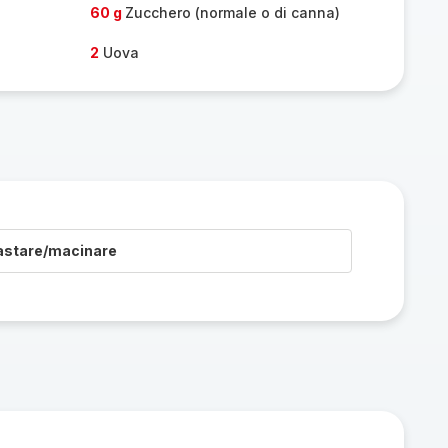
60 g
Zucchero (normale o di canna)
2
Uova
astare/macinare