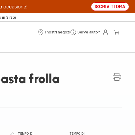
sta occasione!
ISCRIVITI ORA
in 3 rate
I nostri negozi
Serve aiuto?
I
Serve
Il
Il
nostri
aiuto?
mio
mio
negozi
account
carrell
pasta frolla
TEMPO DI
TEMPO DI