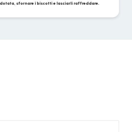
otata, sfornare i biscotti e lasciarli raffreddare.
Piccol
biscot