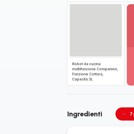
Vi
pi
Robot da cucina
de
multifunzione Companion,
-
Funzione Cottura,
Sc
Capacità 3L
la
g
co
-
Ingredienti
7
Rimu
un
pers