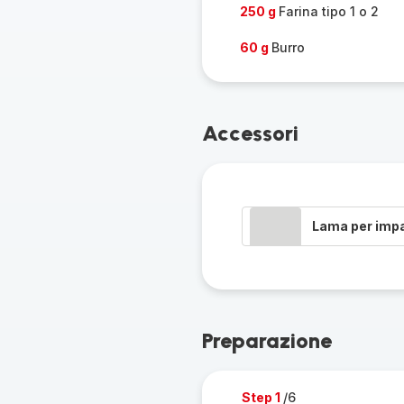
250 g
Farina tipo 1 o 2
60 g
Burro
Accessori
Lama per imp
Preparazione
Step 1
/6