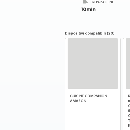
PREPARAZIONE
10min
Dispositivi compatibili (20)
CUISINE COMPANION
R
AMAZON
m
C
(
C
T
K