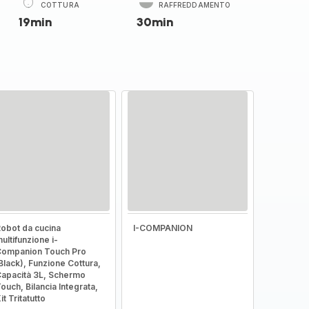
COTTURA
RAFFREDDAMENTO
19min
30min
obot da cucina
I-COMPANION
ultifunzione i-
ompanion Touch Pro
Black), Funzione Cottura,
apacità 3L, Schermo
ouch, Bilancia Integrata,
it Tritatutto