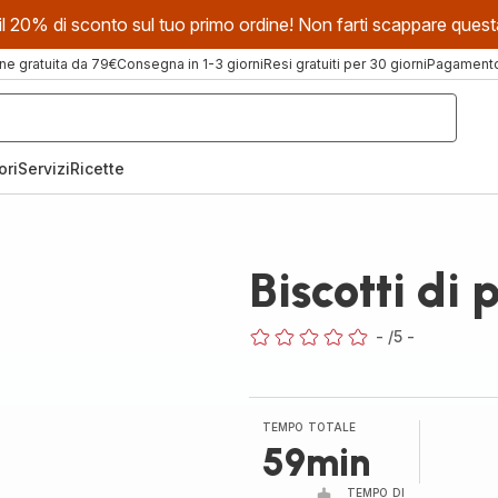
evi il 20% di sconto sul tuo primo ordine! Non farti scappare que
ne gratuita da 79€
Consegna in 1-3 giorni
Resi gratuiti per 30 giorni
Pagamento 
ori
Servizi
Ricette
Biscotti di 
-
/5
-
ratings.0
TEMPO TOTALE
59min
TEMPO DI