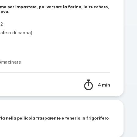
lama per impastare, poi versare la farina, lo zucchero,
uova.
 2
ale o di canna)
/macinare
4 min
a nella pellicola trasparente e tenerla in frigorifero