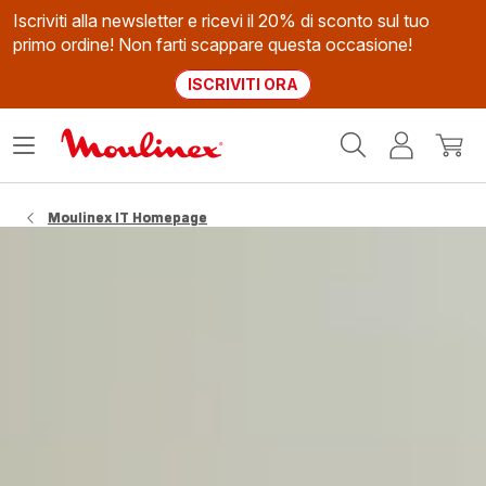
Iscriviti alla newsletter e ricevi il 20% di sconto sul tuo
primo ordine! Non farti scappare questa occasione!
ISCRIVITI ORA
Homepage
Apri
Il
Il
Moulinex
il
mio
mio
menù
account
carrel
Moulinex IT Homepage