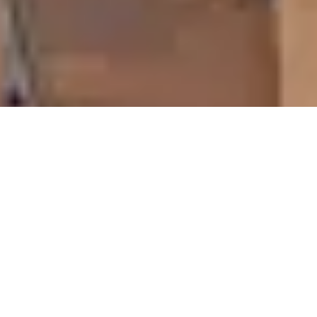
La tua tavola creativa:
trucchi per una perfetta mise en place
10 marzo 2022
A tavola anche l’occhio vuole la sua parte. E
questo non è certo un segreto. È vero però
che non tutti conoscono l’arte