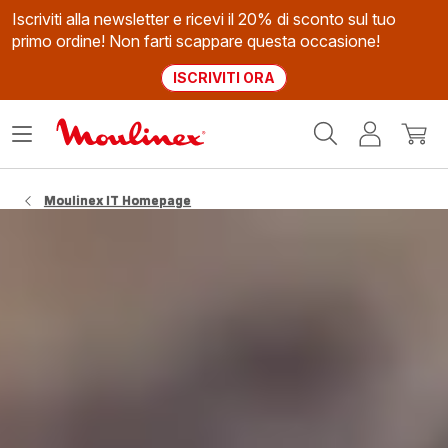
Iscriviti alla newsletter e ricevi il 20% di sconto sul tuo
primo ordine! Non farti scappare questa occasione!
ISCRIVITI ORA
Homepage
Apri
Il
Il
Moulinex
il
mio
mio
menù
account
carrel
Moulinex IT Homepage