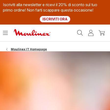
Iscriviti alla newsletter e ricevi il 20% di sconto sul tuo
primo ordine! Non farti scappare questa occasione!
ISCRIVITI ORA
Homepage
Apri
Il
Il
Moulinex
il
mio
mio
menù
account
carrel
Moulinex IT Homepage