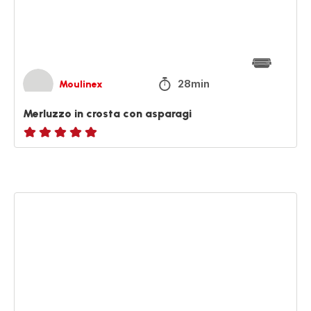
28min
Moulinex
Merluzzo in crosta con asparagi
ratings.NaN
Cannelloni
di
zucchine