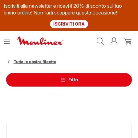
Iscriviti alla newsletter e ricevi il 20% di sconto sul tuo
primo ordine! Non farti scappare questa occasione!
ISCRIVITI ORA
Homepage
Apri
Il
Il
Moulinex
il
mio
mio
menù
account
carrel
Tutte le nostre Ricette
Filtri
Frühstücks-
Burger