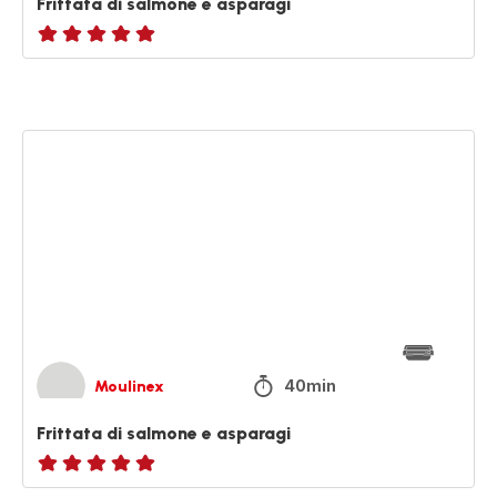
Frittata di salmone e asparagi
ratings.NaN
Frittata
di
salmone
e
asparagi
40min
Moulinex
Frittata di salmone e asparagi
ratings.NaN