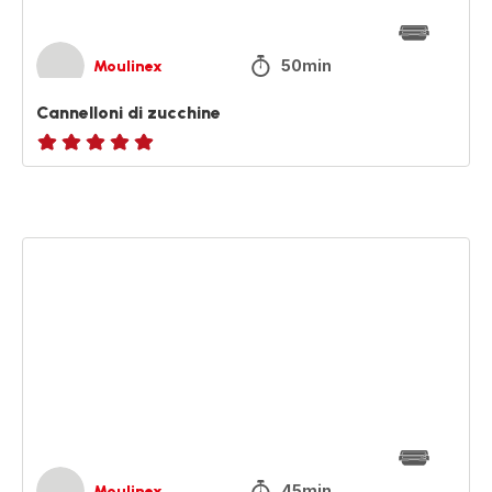
50min
Moulinex
Cannelloni di zucchine
ratings.NaN
Pan
Brioche
al
sapore
d’autunno
45min
Moulinex