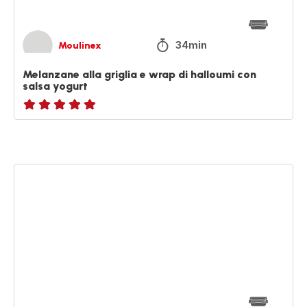
salsa
yogurt
34min
Moulinex
Melanzane alla griglia e wrap di halloumi con
salsa yogurt
ratings.NaN
Pizza
Meat
Lovers