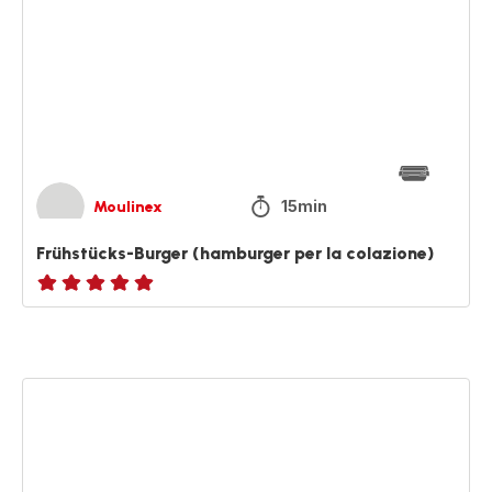
(hamburger
per
la
colazione)
15min
Moulinex
Frühstücks-Burger (hamburger per la colazione)
ratings.NaN
Hamburger
con
cipolla
caramellata