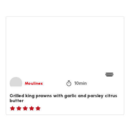
Grilled
king
prawns
with
garlic
and
parsley
citrus
butter
10min
Moulinex
Grilled king prawns with garlic and parsley citrus
butter
ratings.NaN