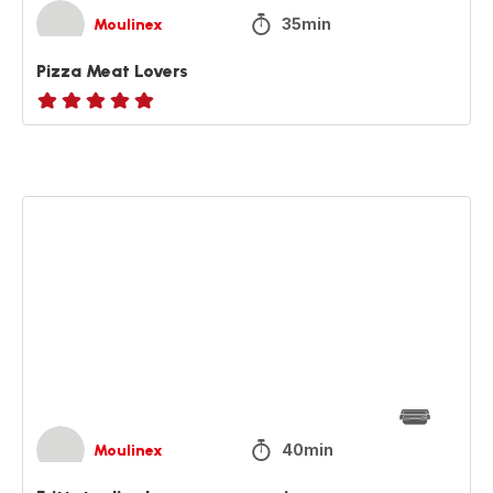
35min
Moulinex
Pizza Meat Lovers
ratings.NaN
Frittata
di
salmone
e
asparagi
40min
Moulinex