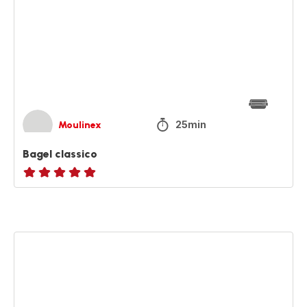
25min
Moulinex
Bagel classico
ratings.NaN
Merluzzo
in
crosta
con
asparagi