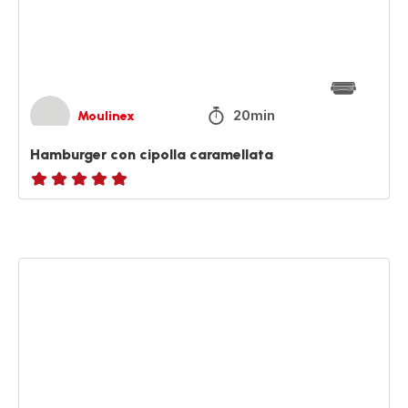
20min
Moulinex
Hamburger con cipolla caramellata
ratings.NaN
Melanzane
alla
griglia
e
wrap
di
halloumi
con