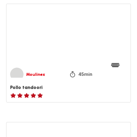
Pollo
tandoori
45min
Moulinex
Pollo tandoori
ratings.NaN
Bagel
classico