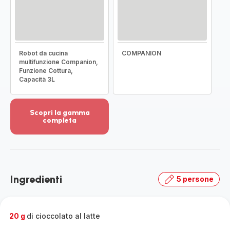
Robot da cucina
COMPANION
multifunzione Companion,
Funzione Cottura,
Capacità 3L
Scopri la gamma
completa
Visualizza
più
dettagli
-
Scopri
Ingredienti
5 persone
la
gamma
completa
-
20 g
di cioccolato al latte