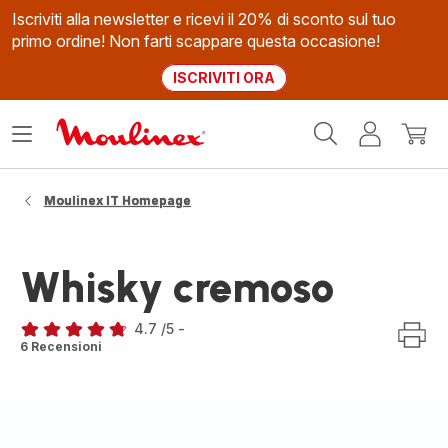
Iscriviti alla newsletter e ricevi il 20% di sconto sul tuo
primo ordine! Non farti scappare questa occasione!
ISCRIVITI ORA
Homepage
Apri
Il
Il
Moulinex
il
mio
mio
menù
account
carrel
Moulinex IT Homepage
Whisky cremoso
4.7
/5
-
ratings.4.7
6 Recensioni