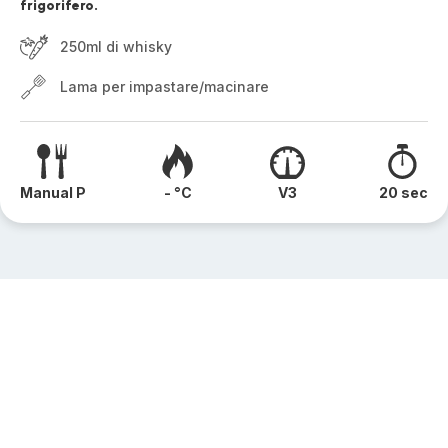
frigorifero.
250ml di whisky
Lama per impastare/macinare
Manual P
- °C
V3
20 sec