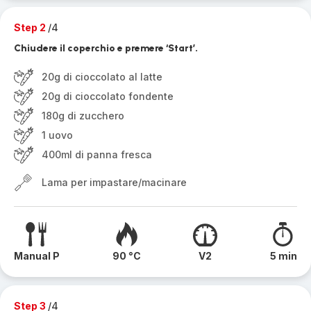
Step 2
/4
Chiudere il coperchio e premere ‘Start’.
20g di cioccolato al latte
20g di cioccolato fondente
180g di zucchero
1 uovo
400ml di panna fresca
Lama per impastare/macinare
Manual P
90 °C
V2
5 min
Step 3
/4