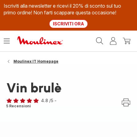
Iscriviti alla newsletter e ricevi il 20% di sconto sul tuo
primo ordine! Non farti scappare questa occasione!
ISCRIVITI ORA
Homepage
Apri
Il
Il
Moulinex
il
mio
mio
menù
account
carrel
Moulinex IT Homepage
Vin brulè
4.8
/5
-
ratings.4.8
5 Recensioni