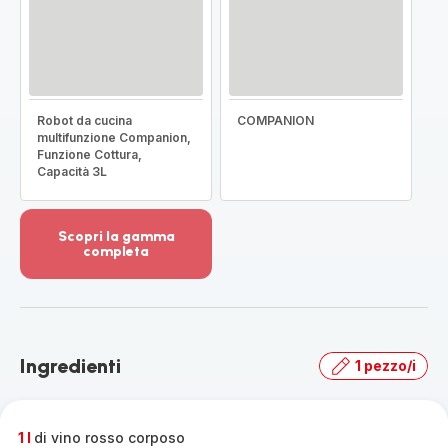
Robot da cucina
COMPANION
multifunzione Companion,
Funzione Cottura,
Capacità 3L
Scopri la gamma
completa
Visualizza
più
dettagli
-
Scopri
Ingredienti
1 pezzo/i
la
gamma
completa
-
1 l
di vino rosso corposo