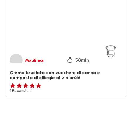
bruciata
con
zucchero
di
canna
e
composta
di
ciliegie
al
vin
58min
Moulinex
brûlé
Crema bruciata con zucchero di canna e
composta di ciliegie al vin brûlé
Recensione
1 Recensioni
di
cinque
stelle
(media)