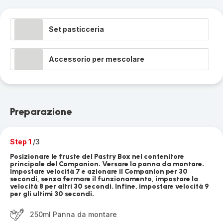
Set pasticceria
Accessorio per mescolare
Preparazione
Step 1
/3
Posizionare le fruste del Pastry Box nel contenitore
principale del Companion. Versare la panna da montare.
Impostare velocità 7 e azionare il Companion per 30
secondi, senza fermare il funzionamento, impostare la
velocità 8 per altri 30 secondi. Infine, impostare velocità 9
per gli ultimi 30 secondi.
250ml Panna da montare