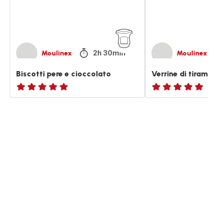
2h 30min
Moulinex
Moulinex
Biscotti pere e cioccolato
Verrine di tiramisù
ratings.NaN
ratings.NaN