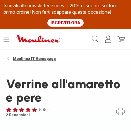
Iscriviti alla newsletter e ricevi il 20% di sconto sul tuo
primo ordine! Non farti scappare questa occasione!
ISCRIVITI ORA
Homepage
Apri
Il
Il
Moulinex
il
mio
mio
menù
account
carrel
Moulinex IT Homepage
Verrine all'amaretto
e pere
5
/5
-
Recensione
2 Recensioni
di
cinque