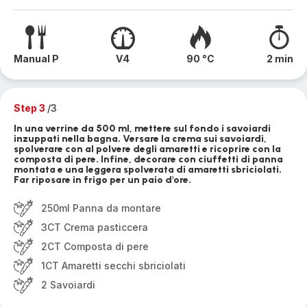
Manual P
V4
90 °C
2 min
Step 3
/3
In una verrine da 500 ml, mettere sul fondo i savoiardi
inzuppati nella bagna. Versare la crema sui savoiardi,
spolverare con al polvere degli amaretti e ricoprire con la
composta di pere. Infine, decorare con ciuffetti di panna
montata e una leggera spolverata di amaretti sbriciolati.
Far riposare in frigo per un paio d'ore.
250ml Panna da montare
3CT Crema pasticcera
2CT Composta di pere
1CT Amaretti secchi sbriciolati
2 Savoiardi