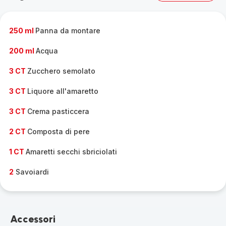
gamma
completa
-
250 ml
Panna da montare
200 ml
Acqua
3 CT
Zucchero semolato
3 CT
Liquore all'amaretto
3 CT
Crema pasticcera
2 CT
Composta di pere
1 CT
Amaretti secchi sbriciolati
2
Savoiardi
Accessori