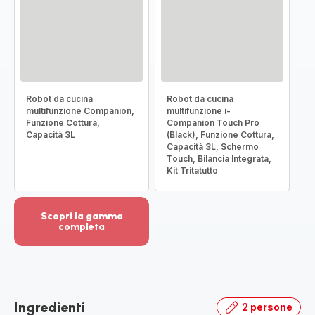
Robot da cucina
Robot da cucina
multifunzione Companion,
multifunzione i-
Funzione Cottura,
Companion Touch Pro
Capacità 3L
(Black), Funzione Cottura,
Capacità 3L, Schermo
Touch, Bilancia Integrata,
Kit Tritatutto
Scopri la gamma
completa
Visualizza
più
dettagli
-
Scopri
Ingredienti
2 persone
la